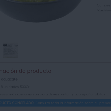
Compre a
*Condiciones
mación de producto
e aguacate
8 unidades 500Gr
 usos más comunes son para dipear, untar y acompañar platos.
DUCTO CONGELADO
. Consulta toda la información sobre su prepara