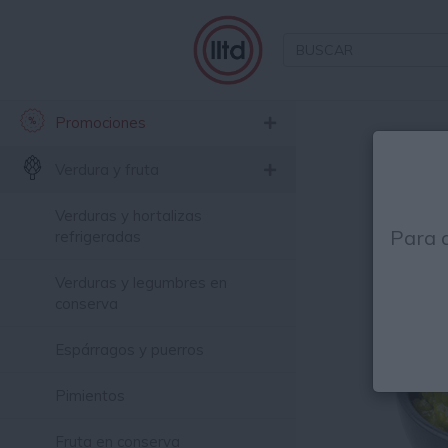
Promociones
Está
Verdura y fruta
Verduras y hortalizas
Para 
refrigeradas
Verduras y legumbres en
conserva
Espárragos y puerros
Pimientos
Fruta en conserva