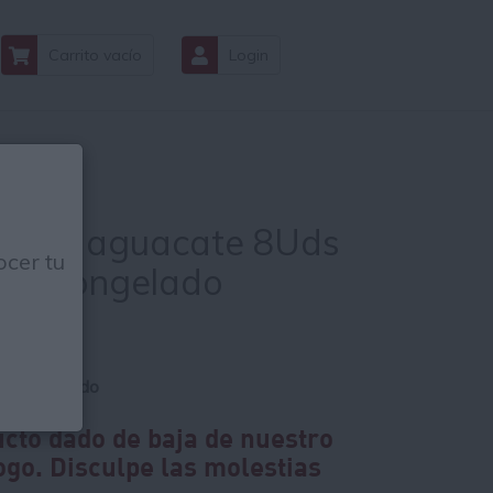
Carrito vacío
Login
pa de aguacate 8Uds
cer tu
Gr Congelado
€
s IVA incluido
cto dado de baja de nuestro
ogo. Disculpe las molestias