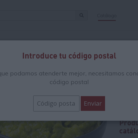
Catálogo
s en:
/
Verdura y fruta
/
Frutas congeladas
Introduce tu código postal
Pul
que podamos atenderte mejor, necesitamos cono
500
código postal
6.88 
Precio
Produ
catál