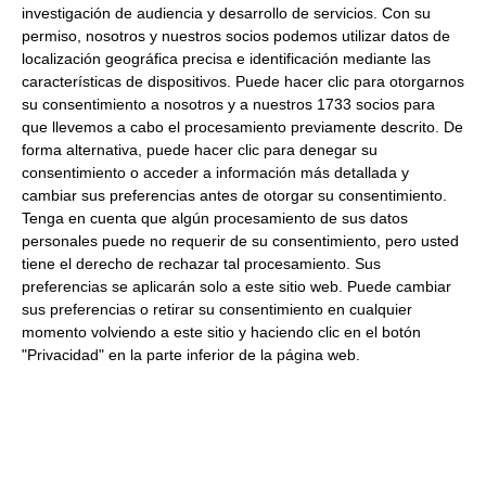
investigación de audiencia y desarrollo de servicios.
Con su
Los clientes que vieron este
permiso, nosotros y nuestros socios podemos utilizar datos de
producto también vieron
localización geográfica precisa e identificación mediante las
características de dispositivos. Puede hacer clic para otorgarnos
su consentimiento a nosotros y a nuestros 1733 socios para
Queso Emmental rallado 100%
que llevemos a cabo el procesamiento previamente descrito. De
1Kg 1Kg Refrigerado
forma alternativa, puede hacer clic para denegar su
consentimiento o acceder a información más detallada y
13.03 €
cambiar sus preferencias antes de otorgar su consentimiento.
Tenga en cuenta que algún procesamiento de sus datos
personales puede no requerir de su consentimiento, pero usted
Comprar
tiene el derecho de rechazar tal procesamiento. Sus
preferencias se aplicarán solo a este sitio web. Puede cambiar
sus preferencias o retirar su consentimiento en cualquier
momento volviendo a este sitio y haciendo clic en el botón
Crema queso cubo 1.5Kg
"Privacidad" en la parte inferior de la página web.
Refrigerado
9.85 € Kg
Comprar