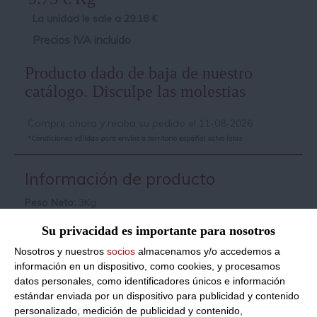
La unidad le sale a
29.18
€
Precios IVA incluido
Producto dado de baja de nuestro
catálogo. Disculpe las molestias
Compre ahora y reciba su pedido el 11-08-2026
*Condiciones válidas para envíos a territorio español salvo islas
Información de producto
Peso Neto:
3Kg
Queso barra cheddar especial sandwich
Su privacidad es importante para nosotros
Formato:
Barra 3Kg. Caja 4Uds.
Nosotros y nuestros
socios
almacenamos y/o accedemos a
información en un dispositivo, como cookies, y procesamos
Descripción:
Queso barra cheddar i
deal
sandwich,
datos personales, como identificadores únicos e información
excelente relación calidad precio. E
special
canal
estándar enviada por un dispositivo para publicidad y contenido
Horeca.
personalizado, medición de publicidad y contenido,