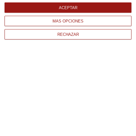
ACEPTAR
MÁS OPCIONES
RECHAZAR
CONTACTO
QUIÉNES SOMOS
AVISO LEGAL
POLÍTICA DE PRIVACIDAD
POLÍTICA DE COOKIES
PAGO
ENVÍO
CONDICIONES DE USO
Tienda Online de productos gourmet y alimentación al mejor
precio.
876 247 168
WhatsApp