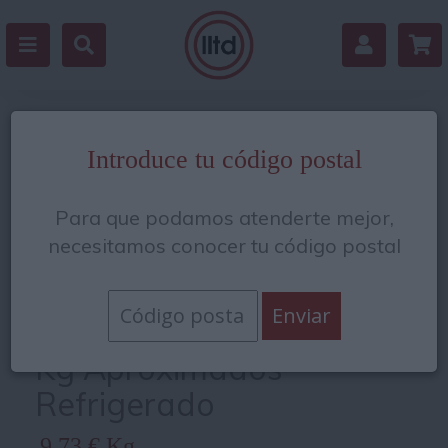
Estás en:
/
Quesos e ibéricos
/
Quesos y
Introduce tu código postal
cremas
Para que podamos atenderte mejor,
necesitamos conocer tu código postal
Queso barra cheddar 3
Kg Aproximados
Refrigerado
9.73 € Kg