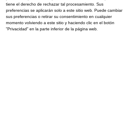
ficha/etiqueta. Consulta siempre el envase.
tiene el derecho de rechazar tal procesamiento. Sus
preferencias se aplicarán solo a este sitio web. Puede cambiar
sus preferencias o retirar su consentimiento en cualquier
Aspectos sanitarios y legales
momento volviendo a este sitio y haciendo clic en el botón
Ingredientes:
Carne de cerdo ibérico, sal, especias,
"Privacidad" en la parte inferior de la página web.
dextrina, proteína de cerdo, conservadores (E-250, E-
252).
Cantidad neta:
250 g
Conservacion:
Mantener en lugar fresco y seco (o
refrigerado para prolongar su conservación).
Modo de empleo:
Consumir directamente loncheado.
Retirar la envoltura previa al consumo.
Otras menciones:
Producto Sin Gluten. Para más detalles
consulte la etiqueta original del envase.
Productos relacionados con este artículo
Plato de jamón de bellota ibérico
75% raza ibérica D.O.P. Guijuelo