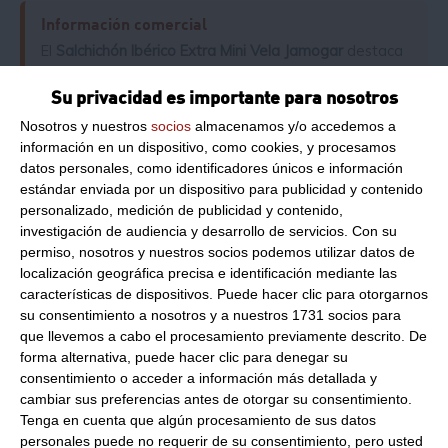
Información comercial
El
Salchichón Ibérico Extra Mini Vela Jamogar
destaca
por su intenso aroma y el equilibrado sazonado de
especias tradicionales. Su formato mini de @peso
Su privacidad es importante para nosotros
resulta muy práctico para lonchear al gusto y disfrutar
Nosotros y nuestros
socios
almacenamos y/o accedemos a
en cualquier ocasión.
información en un dispositivo, como cookies, y procesamos
Elaborado con magro de cerdo ibérico curado.
datos personales, como identificadores únicos e información
Formato mini vela fácil de cortar y servir.
estándar enviada por un dispositivo para publicidad y contenido
Producto apto para personas celíacas (sin gluten).
personalizado, medición de publicidad y contenido,
investigación de audiencia y desarrollo de servicios.
Con su
permiso, nosotros y nuestros socios podemos utilizar datos de
Consejo del producto
localización geográfica precisa e identificación mediante las
Para apreciar todo su sabor y aroma, extraiga la pieza
características de dispositivos. Puede hacer clic para otorgarnos
del envase al vacío unos 15-20 minutos antes de
su consentimiento a nosotros y a nuestros 1731 socios para
consumir y sirva a temperatura ambiente en finas
que llevemos a cabo el procesamiento previamente descrito. De
rodajas.
forma alternativa, puede hacer clic para denegar su
consentimiento o acceder a información más detallada y
cambiar sus preferencias antes de otorgar su consentimiento.
Alergenos
Tenga en cuenta que algún procesamiento de sus datos
Sin alergenos declarados con evidencia en
personales puede no requerir de su consentimiento, pero usted