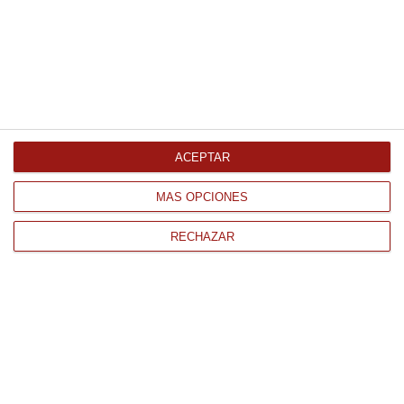
Comprar
Pescadilla de ración 250/300Gr
1Kg Congelado
8.56 € Kg
ACEPTAR
Comprar
MÁS OPCIONES
RECHAZAR
CONTACTO
QUIÉNES SOMOS
AVISO LEGAL
POLÍTICA DE PRIVACIDAD
POLÍTICA DE COOKIES
PAGO
ENVÍO