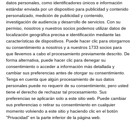
datos personales, como identificadores únicos e información
Peso Escurrido:
1850Ml
estándar enviada por un dispositivo para publicidad y contenido
Salsa Barbacoa
personalizado, medición de publicidad y contenido,
investigación de audiencia y desarrollo de servicios.
Con su
Formato:
Bote 1850 ml. Caja 6Uds.
permiso, nosotros y nuestros socios podemos utilizar datos de
Descripción:
Salsa barbacoa ideal para restauracion y
localización geográfica precisa e identificación mediante las
para rellenar biberones. Salsa Sabor más intenso.
características de dispositivos. Puede hacer clic para otorgarnos
su consentimiento a nosotros y a nuestros 1733 socios para
Especial para hamburguesería y bocatería
que llevemos a cabo el procesamiento previamente descrito. De
forma alternativa, puede hacer clic para denegar su
Productos relacionados con este artículo
consentimiento o acceder a información más detallada y
cambiar sus preferencias antes de otorgar su consentimiento.
Tenga en cuenta que algún procesamiento de sus datos
personales puede no requerir de su consentimiento, pero usted
Mahonesa vegana clásica 875Ml
tiene el derecho de rechazar tal procesamiento. Sus
preferencias se aplicarán solo a este sitio web. Puede cambiar
sus preferencias o retirar su consentimiento en cualquier
9.53 €
momento volviendo a este sitio y haciendo clic en el botón
"Privacidad" en la parte inferior de la página web.
Comprar