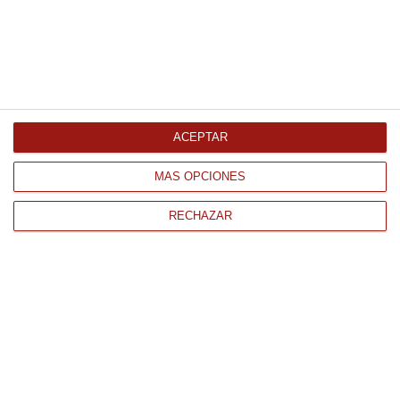
Salsa chimichurri Ferrer 250Ml
320Gr
3.30 €
ACEPTAR
Comprar
MÁS OPCIONES
RECHAZAR
CONTACTO
QUIÉNES SOMOS
AVISO LEGAL
POLÍTICA DE PRIVACIDAD
POLÍTICA DE COOKIES
PAGO
ENVÍO
CONDICIONES DE USO