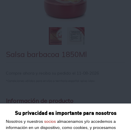
Salsa barbacoa 1850Ml
Compre ahora y reciba su pedido el 11-08-2026
*Condiciones válidas para envíos a territorio español salvo islas
Información de producto
Su privacidad es importante para nosotros
Formato:
1850Ml
Nosotros y nuestros
socios
almacenamos y/o accedemos a
información en un dispositivo, como cookies, y procesamos
Peso Neto:
1850Ml