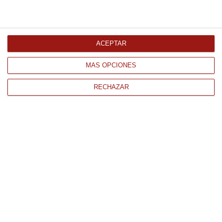
18.16 €
Comprar
ACEPTAR
MÁS OPCIONES
RECHAZAR
CONTACTO
QUIÉNES SOMOS
AVISO LEGAL
POLÍTICA DE PRIVACIDAD
POLÍTICA DE COOKIES
PAGO
ENVÍO
CONDICIONES DE USO
Tienda Online de productos gourmet y alimentación al mejor
precio.