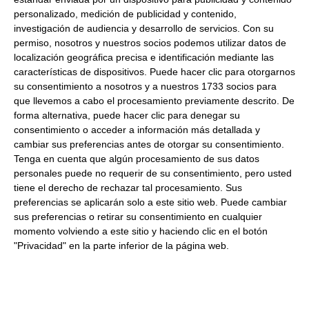
S.A.
personalizado, medición de publicidad y contenido,
Dirección del operador de la empresa alimentaria:
CTRA.
investigación de audiencia y desarrollo de servicios.
Con su
SANTPEDOR-NAVARCLES KM.4 08251 SANTPEDOR
permiso, nosotros y nuestros socios podemos utilizar datos de
BARCELONA ESPAÑA
localización geográfica precisa e identificación mediante las
características de dispositivos. Puede hacer clic para otorgarnos
Peso Neto:
320Gr
su consentimiento a nosotros y a nuestros 1733 socios para
Comprar Salsa chimichurri Ferrer 250Ml a precios de fabrica -
que llevemos a cabo el procesamiento previamente descrito. De
Venta de Salsas y cremas en llenatudespensa.com
forma alternativa, puede hacer clic para denegar su
consentimiento o acceder a información más detallada y
cambiar sus preferencias antes de otorgar su consentimiento.
Productos relacionados con este artículo
Tenga en cuenta que algún procesamiento de sus datos
personales puede no requerir de su consentimiento, pero usted
tiene el derecho de rechazar tal procesamiento. Sus
Salsa curry mango 1000Ml
preferencias se aplicarán solo a este sitio web. Puede cambiar
sus preferencias o retirar su consentimiento en cualquier
momento volviendo a este sitio y haciendo clic en el botón
10.37 €
"Privacidad" en la parte inferior de la página web.
Comprar