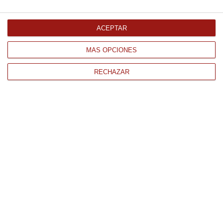
Comprar
ACEPTAR
MÁS OPCIONES
RECHAZAR
CONTACTO
QUIÉNES SOMOS
AVISO LEGAL
POLÍTICA DE PRIVACIDAD
POLÍTICA DE COOKIES
PAGO
ENVÍO
CONDICIONES DE USO
Tienda Online de productos gourmet y alimentación al mejor
precio.
876 247 168