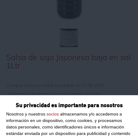
Salsa de soja Japonesa baja en sal
1Ltr
Compre ahora y reciba su pedido el 11-08-2026
*Condiciones válidas para envíos a territorio español salvo islas
Su privacidad es importante para nosotros
Información de producto
Nosotros y nuestros
socios
almacenamos y/o accedemos a
información en un dispositivo, como cookies, y procesamos
datos personales, como identificadores únicos e información
estándar enviada por un dispositivo para publicidad y contenido
Peso Neto:
1Ltr