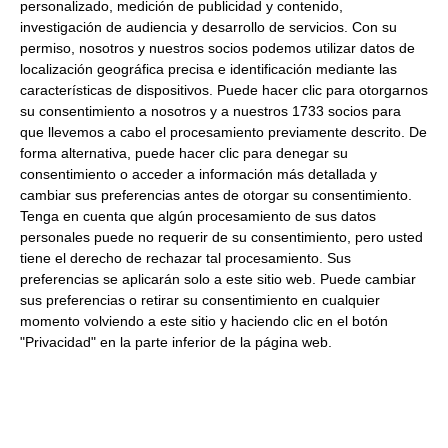
personalizado, medición de publicidad y contenido,
Salsa de soja Japonesa baja en sal
investigación de audiencia y desarrollo de servicios.
Con su
Formato:
1Ltr
permiso, nosotros y nuestros socios podemos utilizar datos de
localización geográfica precisa e identificación mediante las
Descripción:
Salsa de soja con un 50% menos de sal que la
características de dispositivos. Puede hacer clic para otorgarnos
salsa de soja normal.
su consentimiento a nosotros y a nuestros 1733 socios para
que llevemos a cabo el procesamiento previamente descrito. De
forma alternativa, puede hacer clic para denegar su
Productos relacionados con este artículo
consentimiento o acceder a información más detallada y
cambiar sus preferencias antes de otorgar su consentimiento.
Tenga en cuenta que algún procesamiento de sus datos
Sesamo blanco Tostado premium
personales puede no requerir de su consentimiento, pero usted
1Kg
tiene el derecho de rechazar tal procesamiento. Sus
preferencias se aplicarán solo a este sitio web. Puede cambiar
15.70 €
sus preferencias o retirar su consentimiento en cualquier
momento volviendo a este sitio y haciendo clic en el botón
"Privacidad" en la parte inferior de la página web.
Comprar
Soja monodosis (Mini Shoyu)