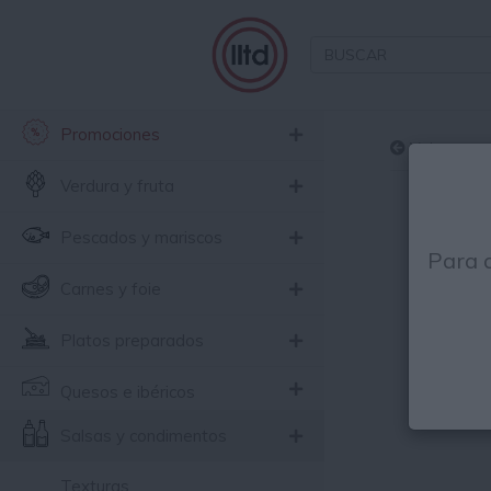
Promociones
Volver
Verdura y fruta
Pescados y mariscos
Para 
Carnes y foie
Platos preparados
Quesos e ibéricos
Salsas y condimentos
Texturas