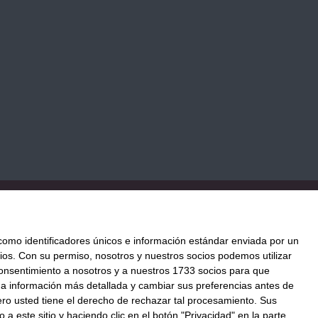
TICA DE COOKIES
PAGO
ENVÍO
CONDICIONES DE USO
mo identificadores únicos e información estándar enviada por un
ios.
Con su permiso, nosotros y nuestros socios podemos utilizar
 consentimiento a nosotros y a nuestros 1733 socios para que
ación al mejor precio.
 a información más detallada y cambiar sus preferencias antes de
o@llenatudespensa.com
o usted tiene el derecho de rechazar tal procesamiento. Sus
a este sitio y haciendo clic en el botón "Privacidad" en la parte