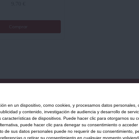
9.70 €
Comprar
QUIÉNES SOMOS
AVISO LEGAL
POLÍTICA DE PRIVACIDAD
POLÍ
 en un dispositivo, como cookies, y procesamos datos personales, co
blicidad y contenido, investigación de audiencia y desarrollo de servic
as características de dispositivos. Puede hacer clic para otorgarnos su
Tienda Online de productos gourmet y aliment
ternativa, puede hacer clic para denegar su consentimiento o acceder
876 247 168
WhatsApp
inf
 de sus datos personales puede no requerir de su consentimiento, per
referencias o retirar su consentimiento en cualquier momento volviendo 