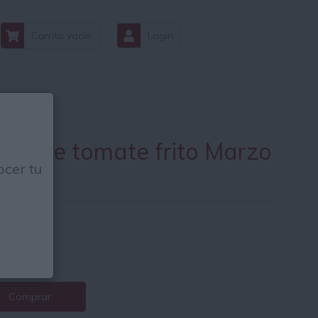
Carrito vacío
Login
lsa de tomate frito Marzo
cer tu
45Gr
09
€
€ / Kg.
Comprar