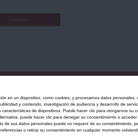
Comprar
QUIÉNES SOMOS
AVISO LEGAL
POLÍTICA DE PRIVACIDAD
POLÍ
 en un dispositivo, como cookies, y procesamos datos personales, co
blicidad y contenido, investigación de audiencia y desarrollo de servic
as características de dispositivos. Puede hacer clic para otorgarnos su
Tienda Online de productos gourmet y aliment
ternativa, puede hacer clic para denegar su consentimiento o acceder
876 247 168
WhatsApp
inf
 de sus datos personales puede no requerir de su consentimiento, per
referencias o retirar su consentimiento en cualquier momento volviendo 