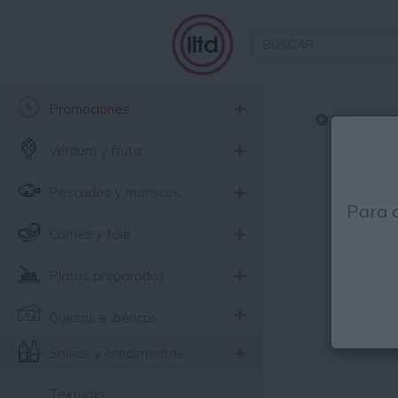
Promociones
Volver
Verdura y fruta
Pescados y mariscos
Para 
Carnes y foie
Platos preparados
Quesos e ibéricos
Salsas y condimentos
Texturas