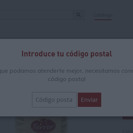
Catálogo
Introduce tu código postal
Sa
que podamos atenderte mejor, necesitamos cono
código postal
11
17.5
Compr