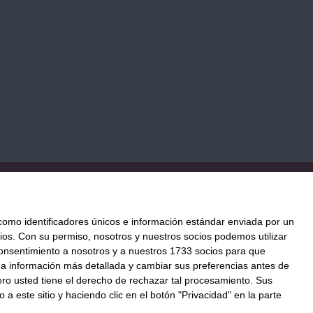
TICA DE COOKIES
PAGO
ENVÍO
CONDICIONES DE USO
mo identificadores únicos e información estándar enviada por un
ios.
Con su permiso, nosotros y nuestros socios podemos utilizar
 consentimiento a nosotros y a nuestros 1733 socios para que
ación al mejor precio.
 a información más detallada y cambiar sus preferencias antes de
o@llenatudespensa.com
o usted tiene el derecho de rechazar tal procesamiento. Sus
a este sitio y haciendo clic en el botón "Privacidad" en la parte