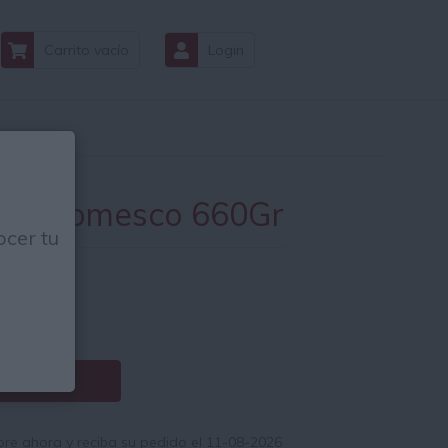
Carrito vacío
Login
lsa romesco 660Gr
cer tu
.55
€
€ / Kg.
Comprar
e ahora y reciba su pedido el 11-08-2026