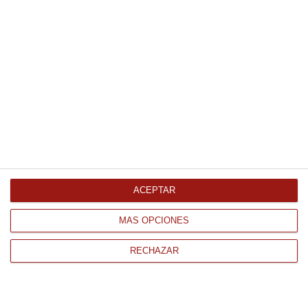
Carne de pimiento choricero bote
vidrio 140Gr
2.37 €
Comprar
Salsa barbacoa 1.7Kg
ACEPTAR
31.80 €
MÁS OPCIONES
Comprar
RECHAZAR