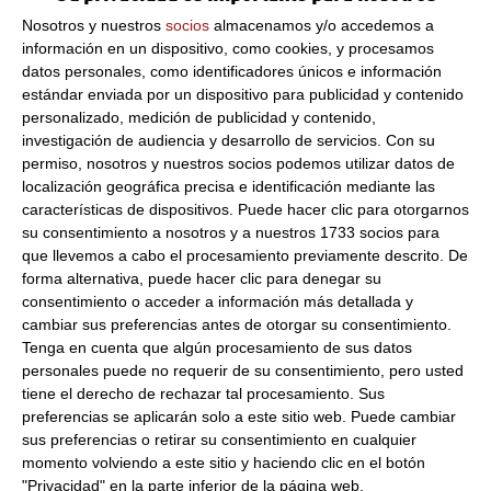
Salsa sriracha de chile picante
Nosotros y nuestros
socios
almacenamos y/o accedemos a
información en un dispositivo, como cookies, y procesamos
Formato:
740Gr
datos personales, como identificadores únicos e información
Descripción:
Salsa picante del sureste Asiatico muy popular
estándar enviada por un dispositivo para publicidad y contenido
en Tailandia. Utilizar para aderezo de carnes, pescados,
personalizado, medición de publicidad y contenido,
fideos...
investigación de audiencia y desarrollo de servicios.
Con su
Los ingredientes más utilizados en este tipo de salsa son
permiso, nosotros y nuestros socios podemos utilizar datos de
chiles rojos, guindillas rojas, vinagre, pasta de ajo y azúcar.
localización geográfica precisa e identificación mediante las
Se deja fermentar y la salsa que resulta es una pasta
características de dispositivos. Puede hacer clic para otorgarnos
espesa, con gran sabor, fondo picante y matiz dulce.
su consentimiento a nosotros y a nuestros 1733 socios para
que llevemos a cabo el procesamiento previamente descrito. De
Acompañamiento
: Puedes incorporar la salsa sriracha a
forma alternativa, puede hacer clic para denegar su
marisco y verduras, tanto en comida rápida como en platos
consentimiento o acceder a información más detallada y
de estilo fusión. Su picor es suave, de ahí su gran éxito en la
cambiar sus preferencias antes de otorgar su consentimiento.
cultura occidental.
Tenga en cuenta que algún procesamiento de sus datos
Si buscas comprar una salsa sriracha para tener a mano en
personales puede no requerir de su consentimiento, pero usted
tu despensa, esta te encantará. ¡Pruébala!
tiene el derecho de rechazar tal procesamiento. Sus
preferencias se aplicarán solo a este sitio web. Puede cambiar
sus preferencias o retirar su consentimiento en cualquier
Productos relacionados con este artículo
momento volviendo a este sitio y haciendo clic en el botón
"Privacidad" en la parte inferior de la página web.