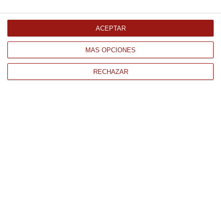
Comprar
ACEPTAR
MÁS OPCIONES
RECHAZAR
CONTACTO
QUIÉNES SOMOS
AVISO LEGAL
POLÍTICA DE PRIVACIDAD
POLÍTICA DE COOKIES
PAGO
ENVÍO
CONDICIONES DE USO
Tienda Online de productos gourmet y alimentación al mejor
precio.
876 247 168