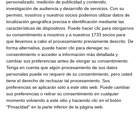
personalizado, medición de publicidad y contenido,
investigación de audiencia y desarrollo de servicios.
Con su
permiso, nosotros y nuestros socios podemos utilizar datos de
Productos relacionados con este artículo
localización geográfica precisa e identificación mediante las
características de dispositivos. Puede hacer clic para otorgarnos
su consentimiento a nosotros y a nuestros 1733 socios para
que llevemos a cabo el procesamiento previamente descrito. De
Panceta de cerdo entera NOVE
forma alternativa, puede hacer clic para denegar su
2.5Kg aprox. Refrigerado
consentimiento o acceder a información más detallada y
cambiar sus preferencias antes de otorgar su consentimiento.
7.14 € Kg
Tenga en cuenta que algún procesamiento de sus datos
personales puede no requerir de su consentimiento, pero usted
tiene el derecho de rechazar tal procesamiento. Sus
Comprar
preferencias se aplicarán solo a este sitio web. Puede cambiar
sus preferencias o retirar su consentimiento en cualquier
momento volviendo a este sitio y haciendo clic en el botón
"Privacidad" en la parte inferior de la página web.
Papada de cerdo fileteada Nove
1Kg aproximado Refrigerado
13.73 € Kg