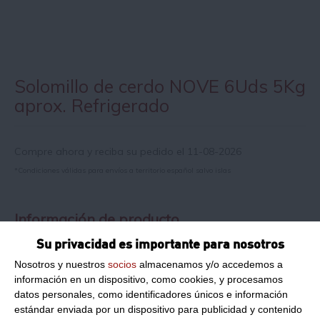
Solomillo de cerdo NOVE 6Uds 5Kg
aprox. Refrigerado
Compre ahora y reciba su pedido el 11-08-2026
*Condiciones válidas para envíos a territorio español salvo islas
Información de producto
Su privacidad es importante para nosotros
Solomillo de cerdo NOVE
Nosotros y nuestros
socios
almacenamos y/o accedemos a
información en un dispositivo, como cookies, y procesamos
Formato
5 Kg aproximado, 6Uds.
:
datos personales, como identificadores únicos e información
Descripción:
Solomillo de cerdo envasado al vacío.
estándar enviada por un dispositivo para publicidad y contenido