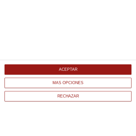
Comprar
Tortilla de trigo 30Cm 18 Uds
Super Mex 1.71Kg
0.37 € unidad
individual 30cm
6.73 €
ACEPTAR
Comprar
MÁS OPCIONES
RECHAZAR