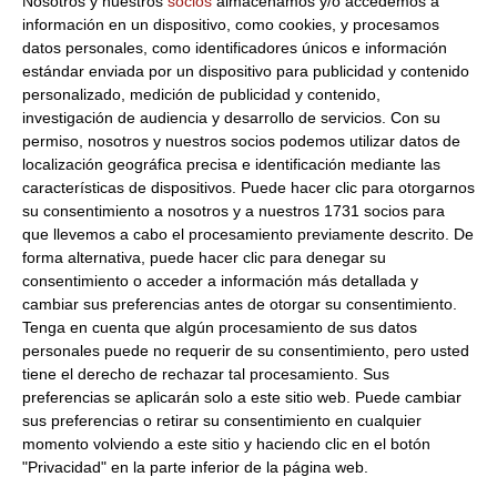
Nosotros y nuestros
socios
almacenamos y/o accedemos a
información en un dispositivo, como cookies, y procesamos
Marca:
Super Mex
datos personales, como identificadores únicos e información
Peso Neto:
0.756Gr
estándar enviada por un dispositivo para publicidad y contenido
personalizado, medición de publicidad y contenido,
Tortilla de trigo para realizar autenticos burritos. Sana tortilla
investigación de audiencia y desarrollo de servicios.
Con su
de trigo lista para rellenar, calentar en el microondas o
permiso, nosotros y nuestros socios podemos utilizar datos de
sarten antes de enrollar.
localización geográfica precisa e identificación mediante las
Se recomienda congelar el productos para su conservación e
características de dispositivos. Puede hacer clic para otorgarnos
ir sacando las tortitas necesarias para su consumo.
su consentimiento a nosotros y a nuestros 1731 socios para
que llevemos a cabo el procesamiento previamente descrito. De
Dimensiónes
25Cm de diametro
forma alternativa, puede hacer clic para denegar su
Ingredientes:
Harina de trigo, agua y grasa vegetal
consentimiento o acceder a información más detallada y
cambiar sus preferencias antes de otorgar su consentimiento.
Tenga en cuenta que algún procesamiento de sus datos
Productos relacionados con este artículo
personales puede no requerir de su consentimiento, pero usted
tiene el derecho de rechazar tal procesamiento. Sus
preferencias se aplicarán solo a este sitio web. Puede cambiar
Tortilla de trigo 20Cm 12 Uds
sus preferencias o retirar su consentimiento en cualquier
momento volviendo a este sitio y haciendo clic en el botón
Super Mex
0.27 € unidad
"Privacidad" en la parte inferior de la página web.
individual 20cm