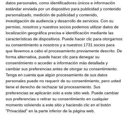
JESUS S.L
datos personales, como identificadores únicos e información
estándar enviada por un dispositivo para publicidad y contenido
Dirección del operador de la empresa alimentaria:
COLON, 49
personalizado, medición de publicidad y contenido,
02510 POZO-CAÑADA ALBACETE España
investigación de audiencia y desarrollo de servicios.
Con su
Peso Neto:
500Gr
permiso, nosotros y nuestros socios podemos utilizar datos de
localización geográfica precisa e identificación mediante las
Peso Escurrido:
500Gr
características de dispositivos. Puede hacer clic para otorgarnos
Tostaditas crujientes de frutos rojos
su consentimiento a nosotros y a nuestros 1731 socios para
que llevemos a cabo el procesamiento previamente descrito. De
Formato:
500Gr 160 Tostaditas de frutos rojos
forma alternativa, puede hacer clic para denegar su
Descripción:
Tostaditas crujientes de frutos rojos
consentimiento o acceder a información más detallada y
cambiar sus preferencias antes de otorgar su consentimiento.
Tenga en cuenta que algún procesamiento de sus datos
Productos relacionados con este artículo
personales puede no requerir de su consentimiento, pero usted
tiene el derecho de rechazar tal procesamiento. Sus
preferencias se aplicarán solo a este sitio web. Puede cambiar
Pan soplao 400Gr
sus preferencias o retirar su consentimiento en cualquier
momento volviendo a este sitio y haciendo clic en el botón
"Privacidad" en la parte inferior de la página web.
19.25 €