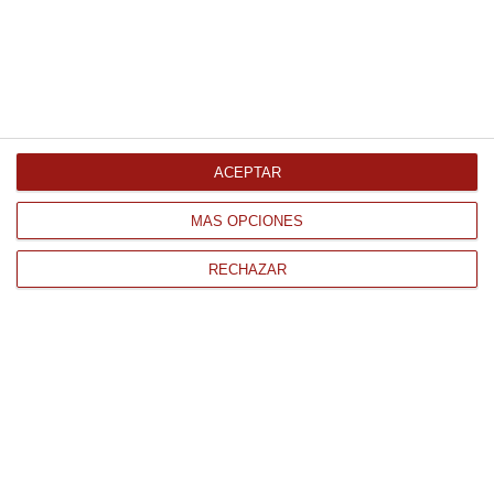
Picos sin gluten 500Gr
13.47 €
ACEPTAR
Comprar
MÁS OPCIONES
RECHAZAR
CONTACTO
QUIÉNES SOMOS
AVISO LEGAL
POLÍTICA DE PRIVACIDAD
POLÍTICA DE COOKIES
PAGO
ENVÍO
CONDICIONES DE USO