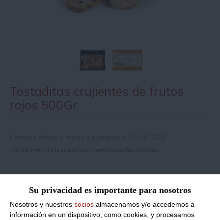
Tostaditas crujientes de frutos
rojos 500Gr
Compre ahora y reciba su pedido el 11-08-2026
*Condiciones válidas para envíos a territorio español salvo islas
Información de producto
Su privacidad es importante para nosotros
Nosotros y nuestros
socios
almacenamos y/o accedemos a
Razón social del fabricante/envasador:
PANADERIA BOLLERIA
información en un dispositivo, como cookies, y procesamos