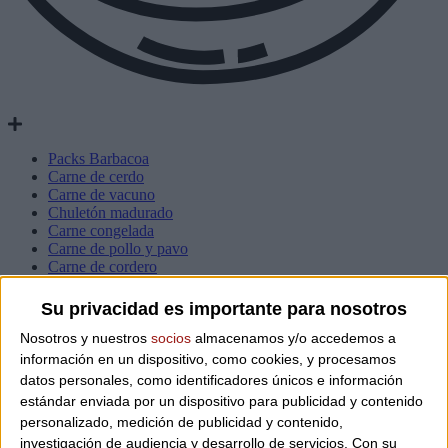
Packs Barbacoa
Carne de cerdo
Carne de vacuno
Chuletón madurado
Carne congelada
Carne de pollo y pavo
Carne de cordero
Productos de pato y oca
Hamburguesas artesanas y salchichas
Su privacidad es importante para nosotros
Platos preparados
Nosotros y nuestros
socios
almacenamos y/o accedemos a
información en un dispositivo, como cookies, y procesamos
datos personales, como identificadores únicos e información
estándar enviada por un dispositivo para publicidad y contenido
personalizado, medición de publicidad y contenido,
investigación de audiencia y desarrollo de servicios.
Con su