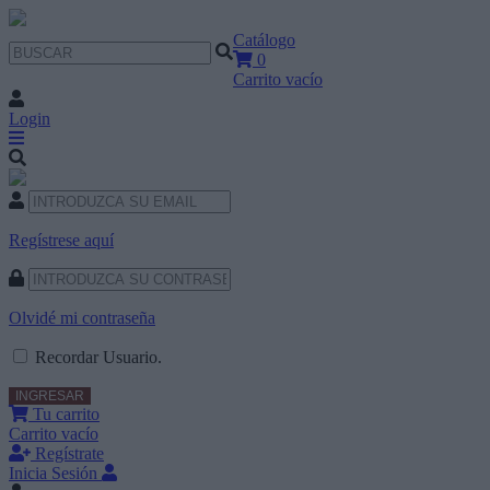
Catálogo
0
Carrito vacío
Login
Regístrese aquí
Olvidé mi contraseña
Recordar Usuario.
Tu carrito
Carrito vacío
Regístrate
Inicia Sesión