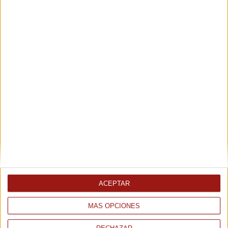
Pan y Tramezzini
Tartaletas conos y soportes
Tortitas y triángulos mejicanos
ACEPTAR
Dulces y postres
MÁS OPCIONES