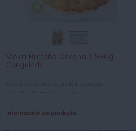
Vieira Bretoña Oceana 1.98Kg
Congelado
Compre ahora y reciba su pedido el 11-08-2026
*Condiciones válidas para envíos a territorio español salvo islas
Información de producto
Razón social del fabricante/envasador:
GROUPE FRANCAISE