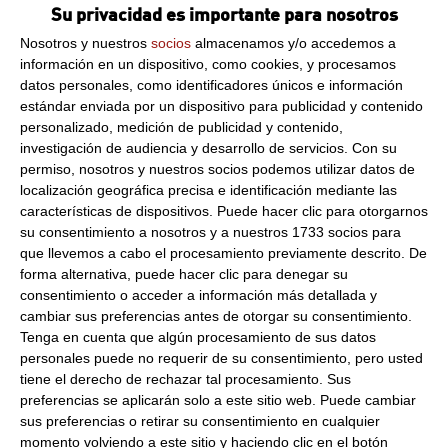
DE GASTRONOMIE
Su privacidad es importante para nosotros
Dirección del operador de la empresa alimentaria:
2, ALLEE D
Nosotros y nuestros
socios
almacenamos y/o accedemos a
´HELSINKI - CS 80072 SCHILTIGHEIM 67013 STRASBOURG
información en un dispositivo, como cookies, y procesamos
CEDEX Francia
datos personales, como identificadores únicos e información
Peso Neto:
1.98Kg
estándar enviada por un dispositivo para publicidad y contenido
personalizado, medición de publicidad y contenido,
Vieira Bretoña Oceana 25%
investigación de audiencia y desarrollo de servicios.
Con su
permiso, nosotros y nuestros socios podemos utilizar datos de
de Vieira 1.98Kg
localización geográfica precisa e identificación mediante las
características de dispositivos. Puede hacer clic para otorgarnos
Formato:
18 uds de 110g
su consentimiento a nosotros y a nuestros 1733 socios para
que llevemos a cabo el procesamiento previamente descrito. De
Descripción:
forma alternativa, puede hacer clic para denegar su
Caja de 18 vieiras bretoñas oceanas
consentimiento o acceder a información más detallada y
Modo de empleo:
cambiar sus preferencias antes de otorgar su consentimiento.
Tenga en cuenta que algún procesamiento de sus datos
Hornear sin descongelar.
personales puede no requerir de su consentimiento, pero usted
tiene el derecho de rechazar tal procesamiento. Sus
Consulta toda la información sobre su preparación y
preferencias se aplicarán solo a este sitio web. Puede cambiar
envío haciendo clic aquí.
sus preferencias o retirar su consentimiento en cualquier
momento volviendo a este sitio y haciendo clic en el botón