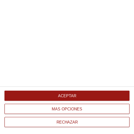
Bomba carne picante mezclada
20Ud efecto Gourmet Congelado
1.08 € Bomba
32.35 € /
Comprar
Bocaditos de jamón serrano
35Uds Bandeja 550Gr Congelado
0.35 € Bocadito
ACEPTAR
12.21 €
MÁS OPCIONES
Comprar
RECHAZAR