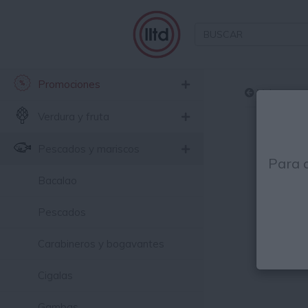
Promociones
Volver
Verdura y fruta
Pescados y mariscos
Para 
Bacalao
Pescados
Carabineros y bogavantes
Cigalas
Gambas