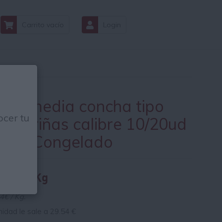
Carrito vacío
Login
eira media concha tipo
cer tu
mburiñas calibre 10/20ud
0Gr Congelado
.84 € / Kg
4€ / Kg.
nidad le sale a
29.54
€