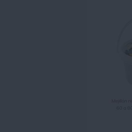
Mejillón n
60 a 8