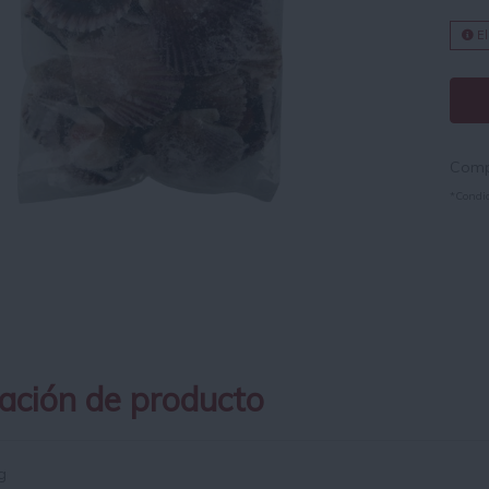
El
Compr
*Condic
ación de producto
g