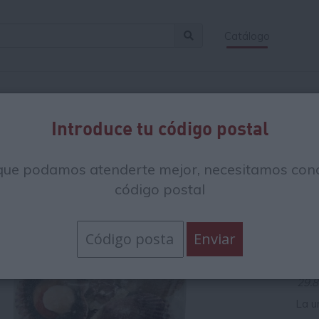
Catálogo
Introduce tu código postal
Vi
que podamos atenderte mejor, necesitamos cono
za
código postal
90
29
29.8
La u