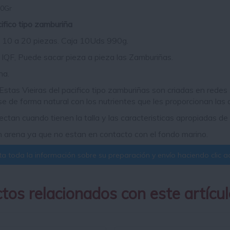
0Gr
cifico tipo zamburiña
10 a 20 piezas. Caja 10Uds 990g.
IQF, Puede sacar pieza a pieza las Zamburiñas.
na.
Estas Vieiras del pacifico tipo zamburiñas son criadas en redes s
 de forma natural con los nutrientes que les proporcionan las c
ectan cuando tienen la talla y las caracteristicas apropiadas de
 arena ya que no estan en contacto con el fondo marino.
a toda la información sobre su preparación y envío haciendo clic aq
tos relacionados con este artícul