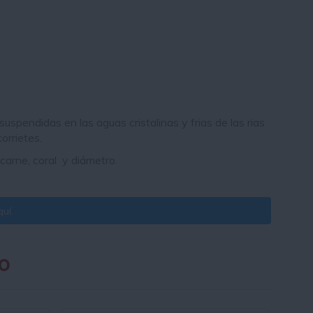
uspendidas en las aguas cristalinas y frias de las rias
orrietes.
 carne, coral y diámetro.
uí.
o