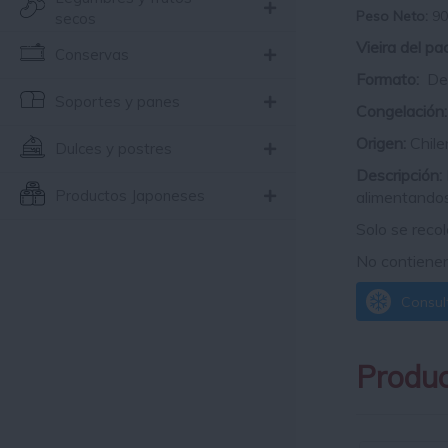
Peso Neto:
90
secos
Vieira del pa
Conservas
Formato:
De 
Soportes y panes
Congelación:
Origen:
Chile
Dulces y postres
Descripción:
Productos Japoneses
alimentandose
Solo se recol
No contienen
Consult
Produc