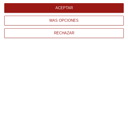
ACEPTAR
MÁS OPCIONES
RECHAZAR
CONTACTO
QUIÉNES SOMOS
AVISO LEGAL
POLÍTICA DE PRIVACIDAD
POLÍTICA DE COOKIES
PAGO
ENVÍO
CONDICIONES DE USO
Tienda Online de productos gourmet y alimentación al mejor
precio.
876 247 168
WhatsApp