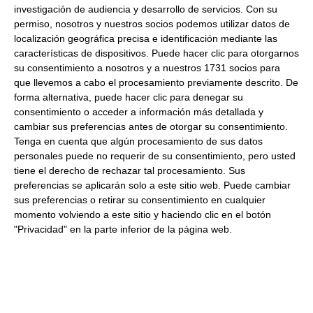
investigación de audiencia y desarrollo de servicios.
Con su
Langostino cocido
permiso, nosotros y nuestros socios podemos utilizar datos de
Lechuga en juliana
localización geográfica precisa e identificación mediante las
Elaboración:
características de dispositivos. Puede hacer clic para otorgarnos
su consentimiento a nosotros y a nuestros 1731 socios para
que llevemos a cabo el procesamiento previamente descrito. De
Cortamos la lechuga en juliana.
forma alternativa, puede hacer clic para denegar su
Añadimos la lechuga al bol.
consentimiento o acceder a información más detallada y
cambiar sus preferencias antes de otorgar su consentimiento.
Añadimos nuestra ensalada de palito de cangrejo.
Tenga en cuenta que algún procesamiento de sus datos
Limpiamos y cortamos los langostinos.
personales puede no requerir de su consentimiento, pero usted
Añadimos los langotinos cocidos.
tiene el derecho de rechazar tal procesamiento. Sus
Decorar y servir.
preferencias se aplicarán solo a este sitio web. Puede cambiar
sus preferencias o retirar su consentimiento en cualquier
momento volviendo a este sitio y haciendo clic en el botón
"Privacidad" en la parte inferior de la página web.
Compra todos los ingredientes en un
click