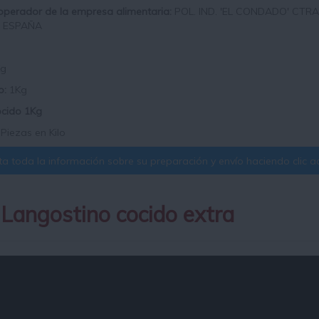
 operador de la empresa alimentaria:
POL. IND. 'EL CONDADO' CTR
 ESPAÑA
Kg
o:
1Kg
ocido 1Kg
 Piezas en Kilo
a toda la información sobre su preparación y envío haciendo clic aq
 Langostino cocido extra