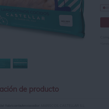
El
Compr
*Condic
ación de producto
del fabricante/envasador:
MARISCOS CASTELLAR S.L.