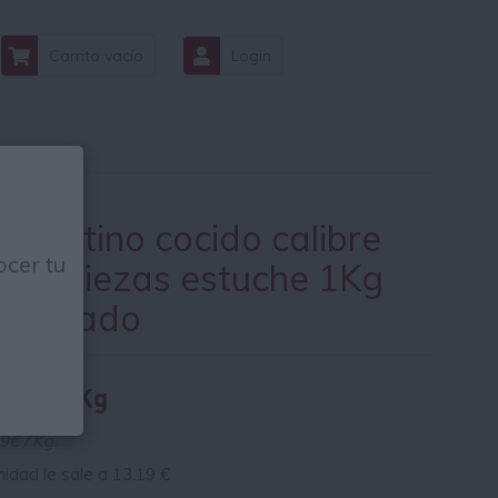
Carrito vacío
Login
ngostino cocido calibre
cer tu
/60 piezas estuche 1Kg
ongelado
.19 € / Kg
9€ / Kg.
nidad le sale a
13.19
€