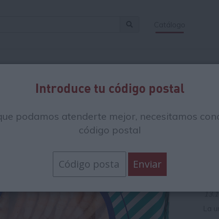
Catálogo
Introduce tu código postal
La
que podamos atenderte mejor, necesitamos cono
40
código postal
C
13
13.1
La u