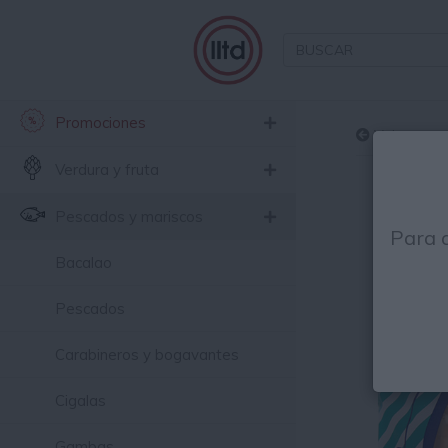
Promociones
Volver
Verdura y fruta
Pescados y mariscos
Para 
Bacalao
Pescados
Carabineros y bogavantes
Cigalas
Gambas