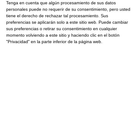
Tenga en cuenta que algún procesamiento de sus datos
personales puede no requerir de su consentimiento, pero usted
3.72 €
tiene el derecho de rechazar tal procesamiento. Sus
preferencias se aplicarán solo a este sitio web. Puede cambiar
sus preferencias o retirar su consentimiento en cualquier
momento volviendo a este sitio y haciendo clic en el botón
Postre helado de Pistacho con Frambuesa 130Gr 12Uds
"Privacidad" en la parte inferior de la página web.
Congelado
44.64 €
Comprar