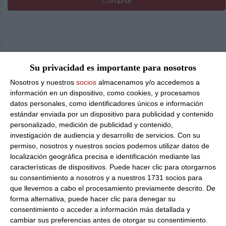
Comprar
anos
os
os
nos
sos
Su privacidad es importante para nosotros
es
Nosotros y nuestros
socios
almacenamos y/o accedemos a
Masa crepe neutra 72 unidades Congelado
información en un dispositivo, como cookies, y procesamos
ladas
datos personales, como identificadores únicos e información
as
estándar enviada por un dispositivo para publicidad y contenido
personalizado, medición de publicidad y contenido,
ctos
investigación de audiencia y desarrollo de servicios.
Con su
eses
permiso, nosotros y nuestros socios podemos utilizar datos de
localización geográfica precisa e identificación mediante las
67.42 €
características de dispositivos. Puede hacer clic para otorgarnos
su consentimiento a nosotros y a nuestros 1731 socios para
que llevemos a cabo el procesamiento previamente descrito. De
Comprar
forma alternativa, puede hacer clic para denegar su
consentimiento o acceder a información más detallada y
cambiar sus preferencias antes de otorgar su consentimiento.