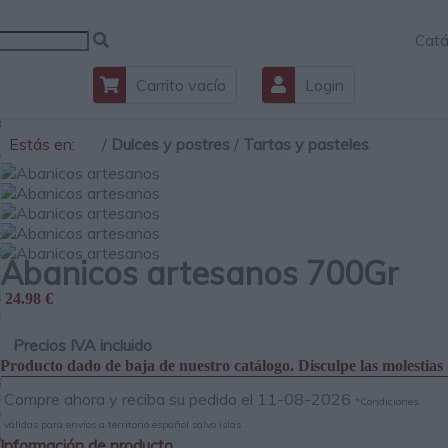
Catá
Carrito vacío
Login
ciones
Estás en:
/
Dulces y postres
/
Tartas y pasteles
ra y
ados
cos
s y
Abanicos artesanos 700Gr
s
24.98 €
rados
s e
Precios IVA incluido
os
Producto dado de baja de nuestro catálogo. Disculpe las molestias
s y
Compre ahora y reciba su pedido el 11-08-2026
mentos
*Condiciones
mbres
válidas para envíos a territorio español salvo islas
os
Información de producto