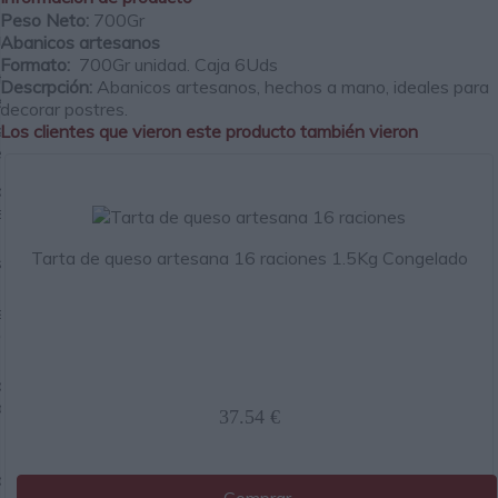
Peso Neto:
700Gr
rvas
Abanicos artesanos
Formato:
700Gr unidad. Caja 6Uds
tes
Descrpción:
Abanicos artesanos, hechos a mano, ideales para
es
decorar postres.
s y
Los clientes que vieron este producto también vieron
es
ctos
eños
Tarta de queso artesana 16 raciones 1.5Kg Congelado
ses
s y
les
os
anos
37.54 €
s
os