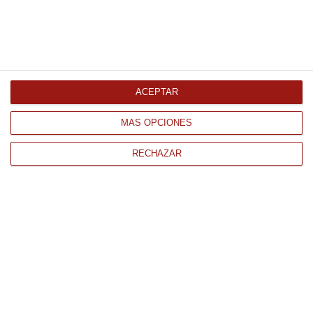
CONTACTO
QUIÉNES SOMOS
AVISO LEGAL
POLÍTICA DE PRIVACIDAD
ACEPTAR
POLÍTICA DE COOKIES
PAGO
MÁS OPCIONES
ENVÍO
CONDICIONES DE USO
RECHAZAR
Tienda Online de productos gourmet y alimentación al mejor
precio.
876 247
WhatsApp
info@llenatudespensa.com
168