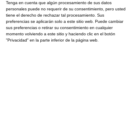
Calibre Extra Grande (160/200):
Una carnosidad
Tenga en cuenta que algún procesamiento de sus datos
superior que rinde mucho más en el plato y ofrece
personales puede no requerir de su consentimiento, pero usted
una presencia estética inigualable en barras, vitrinas
tiene el derecho de rechazar tal procesamiento. Sus
y fuentes de aperitivo.
preferencias se aplicarán solo a este sitio web. Puede cambiar
Gama Premium ÑAI Selección:
Certificadas con la
sus preferencias o retirar su consentimiento en cualquier
Categoría Comercial Primera, lo que garantiza frutos
momento volviendo a este sitio y haciendo clic en el botón
sanos, homogéneos, tersos y completamente libres
"Privacidad" en la parte inferior de la página web.
de imperfecciones.
Formato Gigante A-15 (4,2 Kg):
La solución perfecta
de maxiahorro para negocios de hostelería o
grandes reuniones familiares, optimizando el coste
por ración y asegurando el stock.
Estabilidad y Seguridad:
Sometidas a un proceso de
pasteurización que mantiene el producto
comercialmente estable durante 3 años, listo para
servir de forma rápida y segura.
Tabla de especificaciones técnicas:
Característica
Detalle del Producto
Denominación
Conserva de aceituna verde rellena
Legal
de pasta de anchoa. Producto