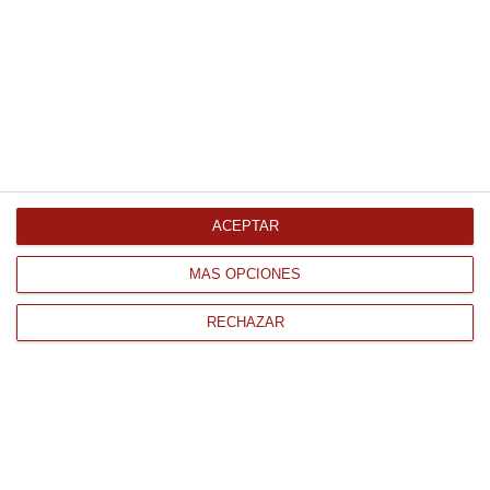
anchoa en aceite de oliva de primera calidad. Sírvelas
bien frías junto a una cerveza bien tirada o un vino blanco
seco; la jugosidad de la aceituna grande equilibrará la
acidez del vinagre a la perfección.
Productos relacionados con este artículo
Guindilla piparra Eusko Label
ACEPTAR
1855Gr
MÁS OPCIONES
28.89 €
RECHAZAR
Comprar
Aceitunas verdes rellenas de
anchoa 350Gr