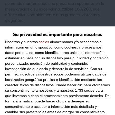
demanda manteniendo una presencia imponente en la
mesa gracias a su excepcional
calibre 160/200
, que
ofrece olivas notablemente más grandes, vistosas y
elegantes.
Sabor marino en un bocado monumental
Su privacidad es importante para nosotros
Cada una de estas aceitunas verdes, pertenecientes a la
Nosotros y nuestros
socios
almacenamos y/o accedemos a
prestigiosa
variedad manzanilla
, ha sido recolectada en
información en un dispositivo, como cookies, y procesamos
su punto óptimo de maduración y envasada en España
datos personales, como identificadores únicos e información
bajo estrictos controles. Esto asegura una textura tersa,
estándar enviada por un dispositivo para publicidad y contenido
firme y con ese crujido limpio tan codiciado al morder. Su
personalizado, medición de publicidad y contenido,
generoso corazón alberga un
6% de auténtica pasta de
investigación de audiencia y desarrollo de servicios.
Con su
anchoa
, logrando una fusión idílica entre el frescor de la
permiso, nosotros y nuestros socios podemos utilizar datos de
oliva y la intensidad salina del mar. Su equilibrado toque
localización geográfica precisa e identificación mediante las
características de dispositivos. Puede hacer clic para otorgarnos
de acidez potencia el sabor umami del pescado,
su consentimiento a nosotros y a nuestros 1733 socios para
convirtiendo cada porción en un bocado adictivo que
que llevemos a cabo el procesamiento previamente descrito. De
invita a disfrutar sin prisas.
forma alternativa, puede hacer clic para denegar su
consentimiento o acceder a información más detallada y
¿Por qué elegirlo?
cambiar sus preferencias antes de otorgar su consentimiento.