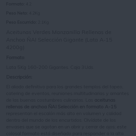
Formato:
4.2
Peso Neto:
4.2Kg
Peso Escurrido:
2.1Kg
Aceitunas Verdes Manzanilla Rellenas de
Anchoa ÑAI Selección Gigante (Lata A-15
4200g)
Formato
:
Lata 5Kg
160-200 Gigantes. Caja 3Uds.
Descripción:
El aliado definitivo para los grandes templos del tapeo,
catering de eventos, reuniones multitudinarias y amantes
de las buenas costumbres culinarias. Las
aceitunas
rellenas de anchoa ÑAI Selección en formato A-15
representan el escalón más alto en volumen y calidad
dentro del mundo de los encurtidos. Olvídate de los
envases que se agotan en un abrir y cerrar de ojos; este
colosal formato está diseñado para responder a la alta