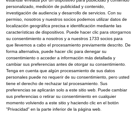
Dirección del operador de la empresa alimentaria:
LA
personalizado, medición de publicidad y contenido,
REGION, 7 16660 LAS PEDROÑERAS CUENCA ESPAÑA
investigación de audiencia y desarrollo de servicios.
Con su
Descripción:
Cajita con dos cabezas de ajo negro.
permiso, nosotros y nuestros socios podemos utilizar datos de
localización geográfica precisa e identificación mediante las
características de dispositivos. Puede hacer clic para otorgarnos
Productos relacionados con este artículo
su consentimiento a nosotros y a nuestros 1733 socios para
que llevemos a cabo el procesamiento previamente descrito. De
forma alternativa, puede hacer clic para denegar su
consentimiento o acceder a información más detallada y
Pimienta 5 bayas multicolor AMH
cambiar sus preferencias antes de otorgar su consentimiento.
38Gr
Tenga en cuenta que algún procesamiento de sus datos
personales puede no requerir de su consentimiento, pero usted
6.27 €
tiene el derecho de rechazar tal procesamiento. Sus
preferencias se aplicarán solo a este sitio web. Puede cambiar
sus preferencias o retirar su consentimiento en cualquier
Comprar
momento volviendo a este sitio y haciendo clic en el botón
"Privacidad" en la parte inferior de la página web.
Enebro en grano 550Gr