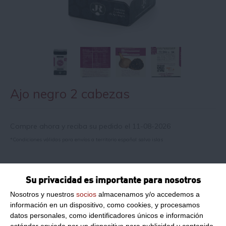
Ajo negro 2 cabezas
Compre ahora y reciba su pedido el 11-08-2026
*Condiciones válidas para envíos a territorio español salvo islas
Información de producto
Su privacidad es importante para nosotros
Nosotros y nuestros
socios
almacenamos y/o accedemos a
información en un dispositivo, como cookies, y procesamos
Razón social del fabricante/envasador:
JR SUAREZ
MONEDERO S.L.
datos personales, como identificadores únicos e información
estándar enviada por un dispositivo para publicidad y contenido