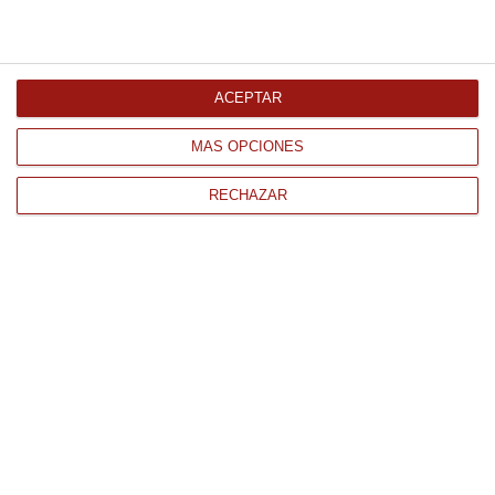
Comprar
ACEPTAR
MÁS OPCIONES
RECHAZAR
CONTACTO
QUIÉNES SOMOS
AVISO LEGAL
POLÍTICA DE PRIVACIDAD
POLÍTICA DE COOKIES
PAGO
ENVÍO
CONDICIONES DE USO
Tienda Online de productos gourmet y alimentación al mejor
precio.