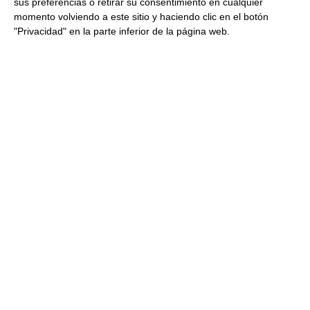
sus preferencias o retirar su consentimiento en cualquier
Una vez abierto, guardar en el refrigerador y consumir en
momento volviendo a este sitio y haciendo clic en el botón
4 días.
"Privacidad" en la parte inferior de la página web.
Productos relacionados con este artículo
Crema de calabacín al
mascarpone Ferrer 485Ml
3.74 €
Comprar
Salsa chili con carne Super Mex
410Gr