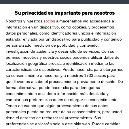
Su privacidad es importante para nosotros
Compre ahora y reciba su pedido el 11-08-2026
Nosotros y nuestros
socios
almacenamos y/o accedemos a
*Condiciones válidas para envíos a territorio español salvo islas
información en un dispositivo, como cookies, y procesamos
datos personales, como identificadores únicos e información
estándar enviada por un dispositivo para publicidad y contenido
Información de producto
personalizado, medición de publicidad y contenido,
investigación de audiencia y desarrollo de servicios.
Con su
permiso, nosotros y nuestros socios podemos utilizar datos de
Formato:
1L
localización geográfica precisa e identificación mediante las
características de dispositivos. Puede hacer clic para otorgarnos
Peso Neto:
940Ml
su consentimiento a nosotros y a nuestros 1733 socios para
Caldo casero de verduras Ferrer
que llevemos a cabo el procesamiento previamente descrito. De
forma alternativa, puede hacer clic para denegar su
Formato:
Bote 940ml. Caja 6Uds.
consentimiento o acceder a información más detallada y
Descripción:
Preparado con
agua, patata, cebolla, puerro,
cambiar sus preferencias antes de otorgar su consentimiento.
zanahoria, brocoli, tomate, calabaza, fondo de verduras
Tenga en cuenta que algún procesamiento de sus datos
(caldo concentrado de zanahoria, cebolla y puerro,
personales puede no requerir de su consentimiento, pero usted
maltodextrina, agua, sal, jarabe de glucosa, aceite de
tiene el derecho de rechazar tal procesamiento. Sus
girasol, aromas), especias y sal.
preferencias se aplicarán solo a este sitio web. Puede cambiar