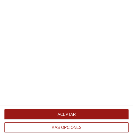
4.43 €
Comprar
Mostaza monodosis 200Uds
19.89 €
Comprar
ACEPTAR
Salsa Alli Olli 1850Ml
MÁS OPCIONES