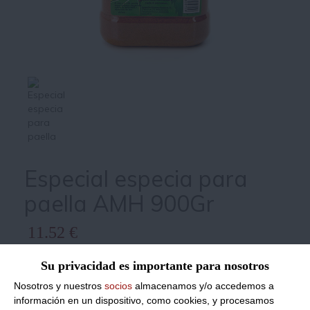
Especial especia para
paella AMH 900Gr
11.52 €
Su privacidad es importante para nosotros
Precios IVA incluido
Nosotros y nuestros
socios
almacenamos y/o accedemos a
Producto dado de baja de nuestro
información en un dispositivo, como cookies, y procesamos