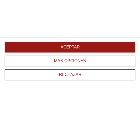
Escama de sal marina 125Gr
3.15 €
ACEPTAR
Comprar
MÁS OPCIONES
RECHAZAR
CONTACTO
QUIÉNES SOMOS
AVISO LEGAL
POLÍTICA DE PRIVACIDAD
POLÍTICA DE COOKIES
PAGO
ENVÍO
CONDICIONES DE USO