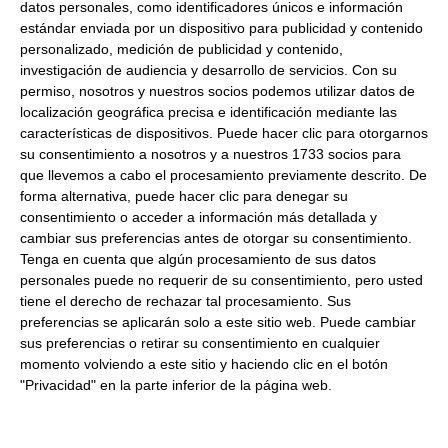
datos personales, como identificadores únicos e información
catálogo. Disculpe las molestias
estándar enviada por un dispositivo para publicidad y contenido
personalizado, medición de publicidad y contenido,
Compre ahora y reciba su pedido el 12-08-2026
investigación de audiencia y desarrollo de servicios.
Con su
*Condiciones válidas para envíos a territorio español salvo islas
permiso, nosotros y nuestros socios podemos utilizar datos de
localización geográfica precisa e identificación mediante las
Información de producto
características de dispositivos. Puede hacer clic para otorgarnos
su consentimiento a nosotros y a nuestros 1733 socios para
Marca:
AMH
que llevemos a cabo el procesamiento previamente descrito. De
forma alternativa, puede hacer clic para denegar su
Formato:
900Gr
consentimiento o acceder a información más detallada y
Peso Neto:
900Gr
cambiar sus preferencias antes de otorgar su consentimiento.
Tenga en cuenta que algún procesamiento de sus datos
Peso Escurrido:
900Gr Comprar Especial especia para
paella a precios de fabrica - Venta de Especias en
personales puede no requerir de su consentimiento, pero usted
llenatudespensa.com
tiene el derecho de rechazar tal procesamiento. Sus
preferencias se aplicarán solo a este sitio web. Puede cambiar
sus preferencias o retirar su consentimiento en cualquier
Los clientes que vieron este
momento volviendo a este sitio y haciendo clic en el botón
producto también vieron
"Privacidad" en la parte inferior de la página web.
Escamas de sal Maldon 1.4Kg