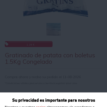
1.34 €
Gratinado de patata con boletus
1.5Kg Congelado
Compre ahora y reciba su pedido el 11-08-2026
*Condiciones válidas para envíos a territorio español salvo islas
Información de producto
Su privacidad es importante para nosotros
Nosotros y nuestros
socios
almacenamos y/o accedemos a