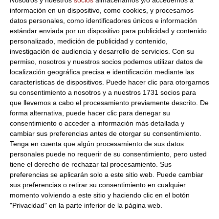
información en un dispositivo, como cookies, y procesamos
Peso Neto:
1.5Kg
datos personales, como identificadores únicos e información
Gratinado de patata
estándar enviada por un dispositivo para publicidad y contenido
personalizado, medición de publicidad y contenido,
Formato:
Gratinado de patata con boletus. 1.5Kg
investigación de audiencia y desarrollo de servicios.
Con su
aproximados.
permiso, nosotros y nuestros socios podemos utilizar datos de
Las patatas gratinadas son perfectas como
localización geográfica precisa e identificación mediante las
Descripción:
características de dispositivos. Puede hacer clic para otorgarnos
aperitivo o acompañante de carnes rojas.
su consentimiento a nosotros y a nuestros 1731 socios para
Consulta toda la información sobre su preparación y
que llevemos a cabo el procesamiento previamente descrito. De
envío haciendo clic aquí.
forma alternativa, puede hacer clic para denegar su
consentimiento o acceder a información más detallada y
cambiar sus preferencias antes de otorgar su consentimiento.
Productos relacionados con este artículo
Tenga en cuenta que algún procesamiento de sus datos
personales puede no requerir de su consentimiento, pero usted
tiene el derecho de rechazar tal procesamiento. Sus
preferencias se aplicarán solo a este sitio web. Puede cambiar
Empanadilla artesana carne
sus preferencias o retirar su consentimiento en cualquier
picante 30Ud efecto Gourmet
momento volviendo a este sitio y haciendo clic en el botón
1.13 € Empanadilla
Congelado
"Privacidad" en la parte inferior de la página web.