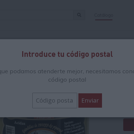
Catálogo
Introduce tu código postal
Gu
que podamos atenderte mejor, necesitamos cono
La
código postal
8.
24.6