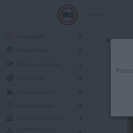
Promociones
Volver
Verdura y fruta
Pescados y mariscos
Para 
Carnes y foie
Platos preparados
Quesos e ibéricos
Salsas y condimentos
Legumbres y frutos