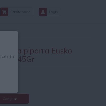
Carrito vacío
Login
indilla piparra Eusko
cer tu
bel 345Gr
49
€
1€ / Kg.
Comprar