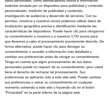
datos personales, como identificadores únicos e información
Formato:
Envase 2Kg aprox. Caja 3Uds.
estándar enviada por un dispositivo para publicidad y contenido
personalizado, medición de publicidad y contenido,
Descripción:
Es una larga tira de carne entre la chuleta y
investigación de audiencia y desarrollo de servicios.
Con su
el lomo que está adherida al espinazo. Muy suculenta.
permiso, nosotros y nuestros socios podemos utilizar datos de
localización geográfica precisa e identificación mediante las
Consulta toda la información sobre su preparación y
características de dispositivos. Puede hacer clic para otorgarnos
envío haciendo clic aquí.
su consentimiento a nosotros y a nuestros 1733 socios para
que llevemos a cabo el procesamiento previamente descrito. De
forma alternativa, puede hacer clic para denegar su
Productos relacionados con este artículo
consentimiento o acceder a información más detallada y
cambiar sus preferencias antes de otorgar su consentimiento.
Tenga en cuenta que algún procesamiento de sus datos
Solomillo de cerdo jugoso 6Kg
personales puede no requerir de su consentimiento, pero usted
tiene el derecho de rechazar tal procesamiento. Sus
Aproximados Congelado
preferencias se aplicarán solo a este sitio web. Puede cambiar
sus preferencias o retirar su consentimiento en cualquier
10.47 € Kg
momento volviendo a este sitio y haciendo clic en el botón
"Privacidad" en la parte inferior de la página web.
Comprar