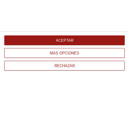
Solomillo de cerdo DUROC natural
5Kg Congelado
12.92 € Kg
Comprar
ACEPTAR
MÁS OPCIONES
RECHAZAR
CONTACTO
QUIÉNES SOMOS
AVISO LEGAL
POLÍTICA DE PRIVACIDAD
POLÍTICA DE COOKIES
PAGO
ENVÍO
CONDICIONES DE USO