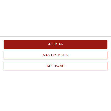
Funghi misti trifolati tre cime
800Gr
16.96 €
ACEPTAR
Comprar
MÁS OPCIONES
RECHAZAR
CONTACTO
QUIÉNES SOMOS
AVISO LEGAL
POLÍTICA DE PRIVACIDAD
POLÍTICA DE COOKIES
PAGO
ENVÍO