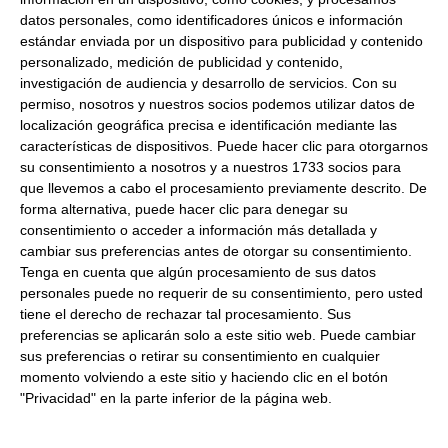
VILAPOU NAVE 33 08640 OLESA DE MONTSERRAT
datos personales, como identificadores únicos e información
BARCELONA ESPAÑA
estándar enviada por un dispositivo para publicidad y contenido
Formato:
850Ml
personalizado, medición de publicidad y contenido,
investigación de audiencia y desarrollo de servicios.
Con su
Peso Neto:
753Gr
permiso, nosotros y nuestros socios podemos utilizar datos de
Peso Escurrido:
325Gr
localización geográfica precisa e identificación mediante las
características de dispositivos. Puede hacer clic para otorgarnos
Lagrimas de pimiento dulce
su consentimiento a nosotros y a nuestros 1733 socios para
Lata de 200 lagrimas de pimiento dulce.
que llevemos a cabo el procesamiento previamente descrito. De
forma alternativa, puede hacer clic para denegar su
Ideales para ensaladas, guarniciones y acompañar platos.
consentimiento o acceder a información más detallada y
cambiar sus preferencias antes de otorgar su consentimiento.
Tenga en cuenta que algún procesamiento de sus datos
personales puede no requerir de su consentimiento, pero usted
Productos relacionados con este artículo
tiene el derecho de rechazar tal procesamiento. Sus
preferencias se aplicarán solo a este sitio web. Puede cambiar
sus preferencias o retirar su consentimiento en cualquier
Cebolla caramelizada lata 900Gr
momento volviendo a este sitio y haciendo clic en el botón
"Privacidad" en la parte inferior de la página web.
13.92 €