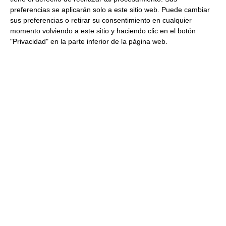
Repetir si sigue frío.
preferencias se aplicarán solo a este sitio web. Puede cambiar
También se puede preparar en el horno.
sus preferencias o retirar su consentimiento en cualquier
momento volviendo a este sitio y haciendo clic en el botón
Conservación:
"Privacidad" en la parte inferior de la página web.
Hasta 9 meses en el congelador.
. Consulta toda la información sobre
PRODUCTO
su preparación y envío haciendo clic
CONGELADO
aquí
Los clientes que vieron este
producto también vieron
Postre helado de Pistacho con
Frambuesa 130Gr 12Uds
3.72 €
Congelado
44.64 €