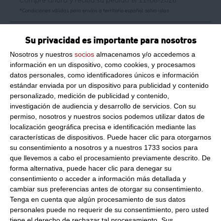
*Condiciones válidas para envíos a territorio español salvo islas
Información de producto
Su privacidad es importante para nosotros
Nosotros y nuestros
socios
almacenamos y/o accedemos a
Masa crepe salada de
información en un dispositivo, como cookies, y procesamos
tomate y orégano 72
datos personales, como identificadores únicos e información
estándar enviada por un dispositivo para publicidad y contenido
unidades
personalizado, medición de publicidad y contenido,
investigación de audiencia y desarrollo de servicios.
Con su
permiso, nosotros y nuestros socios podemos utilizar datos de
Formato: masa crepe de tomate y orégano, 24
localización geográfica precisa e identificación mediante las
características de dispositivos. Puede hacer clic para otorgarnos
centímetros
su consentimiento a nosotros y a nuestros 1733 socios para
Unidades: 72 unidades
que llevemos a cabo el procesamiento previamente descrito. De
forma alternativa, puede hacer clic para denegar su
Peso: 5.5 Kg aproximados
consentimiento o acceder a información más detallada y
Ración: 70 gramos
cambiar sus preferencias antes de otorgar su consentimiento.
Tenga en cuenta que algún procesamiento de sus datos
Preparación:
personales puede no requerir de su consentimiento, pero usted
Sin descongelar meter al microondas 20 segundos.
tiene el derecho de rechazar tal procesamiento. Sus