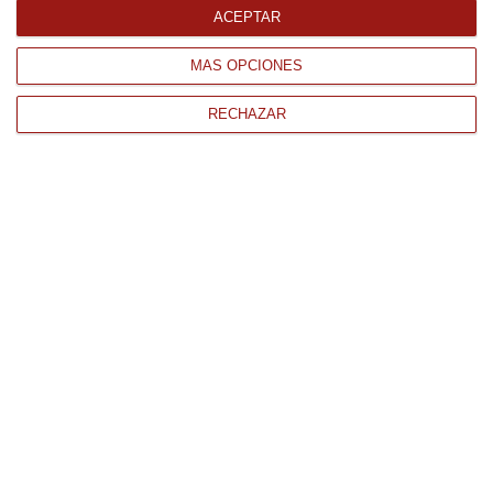
ACEPTAR
Postre frío de Kinder 130Gr
MÁS OPCIONES
12Uds Congelado
3.33 € Unidad
RECHAZAR
40.01 €
Comprar
CONTACTO
QUIÉNES SOMOS
AVISO LEGAL
POLÍTICA DE PRIVACIDAD
POLÍTICA DE COOKIES
PAGO
ENVÍO