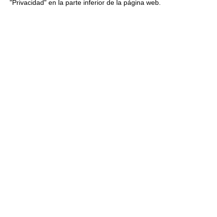
"Privacidad" en la parte inferior de la página web.
Tostaditas de pasas y nueces
500Gr
18.80 €
Comprar
Pan hamburguesa Briox High
Supreme 80Gr aprox 48Uds
0.85 € Unidad
Congelado
40.98 €
Comprar