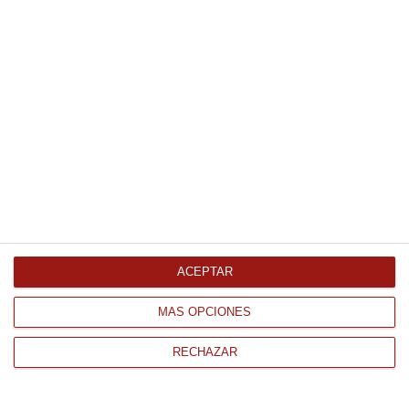
Pan pani puri 200Gr
6.88 €
Comprar
Láminas de pan gourmet 150Gr
ACEPTAR
3.37 €
MÁS OPCIONES
Comprar
RECHAZAR