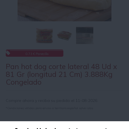
0.73 € Panecillo
Pan hot dog corte lateral 48 Ud x
81 Gr (longitud 21 Cm) 3.888Kg
Congelado
Compre ahora y reciba su pedido el 11-08-2026
*Condiciones válidas para envíos a territorio español salvo islas
Información de producto