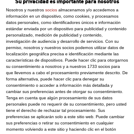
Su privacidad es importante para nosotros
Nosotros y nuestros
socios
almacenamos y/o accedemos a
información en un dispositivo, como cookies, y procesamos
Razón social del fabricante/envasador:
LANTMÄNNEN
datos personales, como identificadores únicos e información
UNIBAKE SPAIN,S.L.
estándar enviada por un dispositivo para publicidad y contenido
Dirección del operador de la empresa alimentaria:
C/
personalizado, medición de publicidad y contenido,
VELAZQUEZ 157, 1ª PLANTA 28002 MADRID MADRID España
investigación de audiencia y desarrollo de servicios.
Con su
Formato:
3.888
permiso, nosotros y nuestros socios podemos utilizar datos de
localización geográfica precisa e identificación mediante las
Peso Neto:
3.888Kg
características de dispositivos. Puede hacer clic para otorgarnos
Peso Escurrido:
3.888Kg
su consentimiento a nosotros y a nuestros 1733 socios para
que llevemos a cabo el procesamiento previamente descrito. De
Pan hot dog corte lateral 81 gr
forma alternativa, puede hacer clic para denegar su
Pan de perritos de 21 cm de longitud abierto lateralmente.
consentimiento o acceder a información más detallada y
cambiar sus preferencias antes de otorgar su consentimiento.
Tenga en cuenta que algún procesamiento de sus datos
personales puede no requerir de su consentimiento, pero usted
Consulta toda la información sobre su preparación y
tiene el derecho de rechazar tal procesamiento. Sus
envío haciendo clic aquí.
preferencias se aplicarán solo a este sitio web. Puede cambiar
sus preferencias o retirar su consentimiento en cualquier
momento volviendo a este sitio y haciendo clic en el botón
Productos relacionados con este artículo