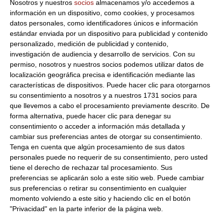
Nosotros y nuestros
socios
almacenamos y/o accedemos a
BOLLERIA CONGELADA S.L.
información en un dispositivo, como cookies, y procesamos
Dirección del operador de la empresa alimentaria:
CAMI DE
datos personales, como identificadores únicos e información
LA FARINERA, S/N P.L. PLA DE L´ESTACIÓ 08730 SANTA
estándar enviada por un dispositivo para publicidad y contenido
MARGARIDA I ELS MONJOS BARCELONA ESPAÑA
personalizado, medición de publicidad y contenido,
Formato:
1Kg
investigación de audiencia y desarrollo de servicios.
Con su
permiso, nosotros y nuestros socios podemos utilizar datos de
Peso Neto:
1000Gr
localización geográfica precisa e identificación mediante las
Peso Escurrido:
1000Gr
características de dispositivos. Puede hacer clic para otorgarnos
su consentimiento a nosotros y a nuestros 1731 socios para
Pan tramezzini al caramelo
que llevemos a cabo el procesamiento previamente descrito. De
Pan italiano cortado longitudinalmente con azucar
forma alternativa, puede hacer clic para denegar su
caramelizada para poder preparar rollitos o canapes de una
consentimiento o acceder a información más detallada y
manera mas sencilla. Ademas este tipo de pan aguanta mas
cambiar sus preferencias antes de otorgar su consentimiento.
la humedad de manera que conserva la firmeza una vez
Tenga en cuenta que algún procesamiento de sus datos
elaborado el canape.Tambien se puede utlizar como
personales puede no requerir de su consentimiento, pero usted
sustituto del pan de molde.
tiene el derecho de rechazar tal procesamiento. Sus
preferencias se aplicarán solo a este sitio web. Puede cambiar
Consulta toda la información sobre su preparación y
sus preferencias o retirar su consentimiento en cualquier
envío haciendo clic aquí.
momento volviendo a este sitio y haciendo clic en el botón
"Privacidad" en la parte inferior de la página web.