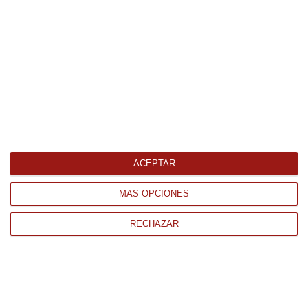
Picos sin gluten 500Gr
13.47 €
Comprar
Pasta Brick rollo 3 metros
3.11 €
ACEPTAR
MÁS OPCIONES
Comprar
RECHAZAR