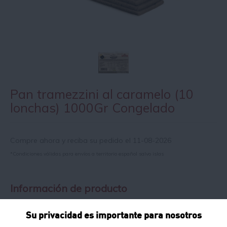
Pan tramezzini al caramelo (10
lonchas) 1000Gr Congelado
Compre ahora y reciba su pedido el 11-08-2026
*Condiciones válidas para envíos a territorio español salvo islas
Información de producto
Su privacidad es importante para nosotros
Razón social del fabricante/envasador:
DISTRIBUCIÓ DE PA I