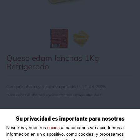
Queso edam lonchas 1Kg
Refrigerado
Compre ahora y reciba su pedido el 11-08-2026
*Condiciones válidas para envíos a territorio español salvo islas
Información de producto
Su privacidad es importante para nosotros
Nosotros y nuestros
socios
almacenamos y/o accedemos a
información en un dispositivo, como cookies, y procesamos
Peso Neto:
1Kg