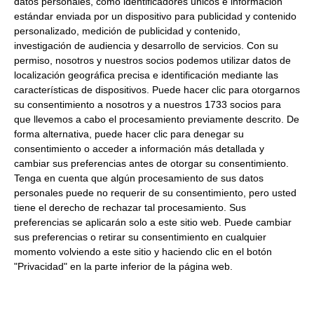
datos personales, como identificadores únicos e información
Queso edam lonchas
estándar enviada por un dispositivo para publicidad y contenido
personalizado, medición de publicidad y contenido,
Formato:
Paquete
1Kg. Caja 8Uds.
investigación de audiencia y desarrollo de servicios.
Con su
Lonchas:
Lonchas de queso edam paquete especial
permiso, nosotros y nuestros socios podemos utilizar datos de
Horeca.
localización geográfica precisa e identificación mediante las
características de dispositivos. Puede hacer clic para otorgarnos
su consentimiento a nosotros y a nuestros 1733 socios para
que llevemos a cabo el procesamiento previamente descrito. De
Productos relacionados con este artículo
forma alternativa, puede hacer clic para denegar su
consentimiento o acceder a información más detallada y
cambiar sus preferencias antes de otorgar su consentimiento.
Tenga en cuenta que algún procesamiento de sus datos
Lonchas de queso Edam 1Kg
personales puede no requerir de su consentimiento, pero usted
Refrigerado
tiene el derecho de rechazar tal procesamiento. Sus
preferencias se aplicarán solo a este sitio web. Puede cambiar
sus preferencias o retirar su consentimiento en cualquier
11.55 €
momento volviendo a este sitio y haciendo clic en el botón
"Privacidad" en la parte inferior de la página web.
Comprar