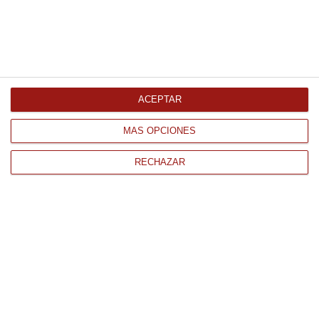
Crema de queso 3Kg 3Kg
Refrigerado
36.80 €
Comprar
ACEPTAR
MÁS OPCIONES
RECHAZAR
CONTACTO
QUIÉNES SOMOS
AVISO LEGAL
POLÍTICA DE PRIVACIDAD
POLÍTICA DE COOKIES
PAGO
ENVÍO
CONDICIONES DE USO