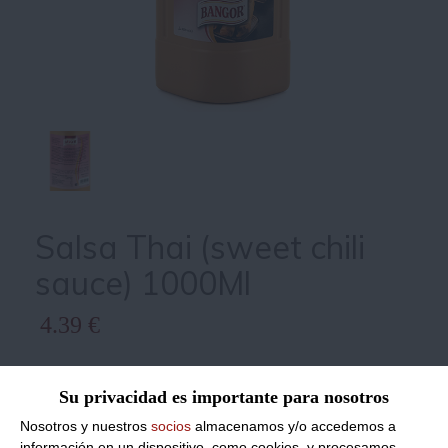
Salsa Thai (sweet chili
sauce) 1000Ml
4.39 €
Precios IVA incluido
Su privacidad es importante para nosotros
Producto dado de baja de nuestro
Nosotros y nuestros
socios
almacenamos y/o accedemos a
información en un dispositivo, como cookies, y procesamos