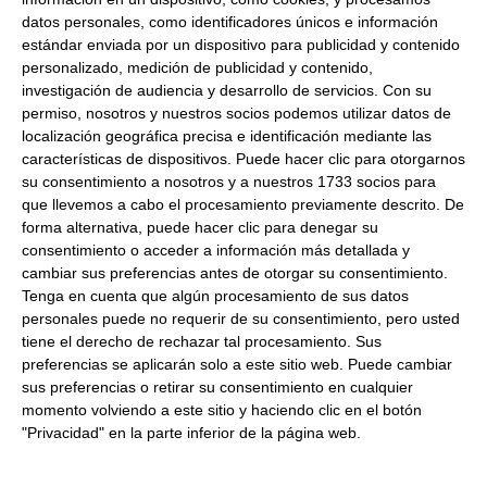
catálogo. Disculpe las molestias
datos personales, como identificadores únicos e información
estándar enviada por un dispositivo para publicidad y contenido
Compre ahora y reciba su pedido el 11-08-2026
personalizado, medición de publicidad y contenido,
*Condiciones válidas para envíos a territorio español salvo islas
investigación de audiencia y desarrollo de servicios.
Con su
permiso, nosotros y nuestros socios podemos utilizar datos de
Información de producto
localización geográfica precisa e identificación mediante las
características de dispositivos. Puede hacer clic para otorgarnos
Peso Neto:
1000Ml
su consentimiento a nosotros y a nuestros 1733 socios para
que llevemos a cabo el procesamiento previamente descrito. De
Salsa Thai (sweet chili sauce) Bangor
forma alternativa, puede hacer clic para denegar su
Formato:
Bote 1000ml. Caja 6uds.
consentimiento o acceder a información más detallada y
cambiar sus preferencias antes de otorgar su consentimiento.
Descripción:
Salsa Thai es una salsa de origen
Tenga en cuenta que algún procesamiento de sus datos
oriental. Es una combinación picante y dulce
personales puede no requerir de su consentimiento, pero usted
perfecta. Su sabor combina espectacularmente con
tiene el derecho de rechazar tal procesamiento. Sus
rollitos de primavera, woks de verduras, tallarines,
preferencias se aplicarán solo a este sitio web. Puede cambiar
fideos, cualquiertipo de gyoza y también con pollo.
sus preferencias o retirar su consentimiento en cualquier
momento volviendo a este sitio y haciendo clic en el botón
Los clientes que vieron este
"Privacidad" en la parte inferior de la página web.
producto también vieron