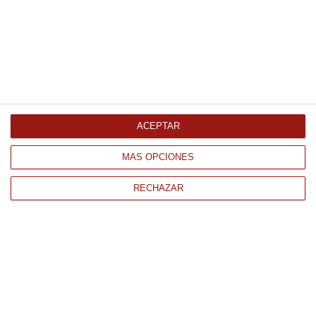
Comprar
Roux oscuro 900Gr 900Gr
26.91 €
ACEPTAR
Comprar
MÁS OPCIONES
RECHAZAR
CONTACTO
QUIÉNES SOMOS
AVISO LEGAL
POLÍTICA DE PRIVACIDAD
POLÍTICA DE COOKIES
PAGO
ENVÍO