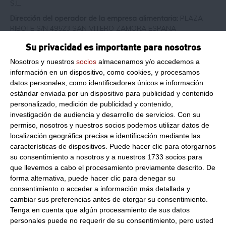
S.L.
Dirección del operador de la empresa alimentaria:
PLAZA
RIBOTE S/N 49523 SAN VITERO ZAMORA ESPAÑA
Formato:
300Gr
Su privacidad es importante para nosotros
Peso Neto:
300Gr
Nosotros y nuestros
socios
almacenamos y/o accedemos a
información en un dispositivo, como cookies, y procesamos
Trompeta de los muertos deshidratado (Cratarellus
datos personales, como identificadores únicos e información
cornucopioides)
estándar enviada por un dispositivo para publicidad y contenido
Descripción:
Trompeta de los muertos deshidratado. Calidad
personalizado, medición de publicidad y contenido,
insuperable de trompeta de los muertos deshidratado.
investigación de audiencia y desarrollo de servicios.
Con su
permiso, nosotros y nuestros socios podemos utilizar datos de
Hidratar las setas deshidratadas:
localización geográfica precisa e identificación mediante las
Las setas deshidratadas aportan sabor a tus guisos, las
características de dispositivos. Puede hacer clic para otorgarnos
setas deshidratadas se pueden usar en sopas, carnes,
su consentimiento a nosotros y a nuestros 1733 socios para
pescados, guisos, revueltos, salsas…
que llevemos a cabo el procesamiento previamente descrito. De
Tienen un sinfín de aplicaciones culinarias. Cocinar con setas
forma alternativa, puede hacer clic para denegar su
deshidratadas es más económico que con setas frescas ya
consentimiento o acceder a información más detallada y
que son más económicas y potencian más en sabor en tus
cambiar sus preferencias antes de otorgar su consentimiento.
recetas.
Tenga en cuenta que algún procesamiento de sus datos
personales puede no requerir de su consentimiento, pero usted
En las setas deshidratadas no está presente ningún tipo de