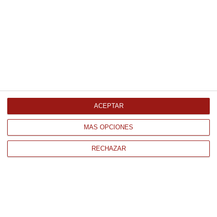
13.40 € Kg
Comprar
Boletus edulis laminado 3Kg
Congelado
ACEPTAR
25.46 € Kg
MÁS OPCIONES
Comprar
RECHAZAR
Menestra de setas 1Kg
Congelado
6.36 € Kg