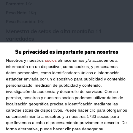
Formato:
1Kg
Peso Neto:
1Kg
Peso Escurrido:
1Kg
Menestra de setas de alta montaña 11
variedades
Congelación:
IQF Congeladas de una en una puede sacar de
Su privacidad es importante para nosotros
la bolsa seta a seta.
Nosotros y nuestros
socios
almacenamos y/o accedemos a
Descripción:
Menestra de setas de alta montaña 11
información en un dispositivo, como cookies, y procesamos
variedades:
portobello, shiitake, seta cardo de cultivo,
datos personales, como identificadores únicos e información
nameko, boletus luteus, boletus edulis, rebollón, amanita
estándar enviada por un dispositivo para publicidad y contenido
caesarea, trompeta de los muertos, llanega blanca,
personalizado, medición de publicidad y contenido,
champiñon
investigación de audiencia y desarrollo de servicios.
Con su
permiso, nosotros y nuestros socios podemos utilizar datos de
Consulta toda la información sobre su preparación y
envío haciendo clic aquí.
localización geográfica precisa e identificación mediante las
características de dispositivos. Puede hacer clic para otorgarnos
su consentimiento a nosotros y a nuestros 1733 socios para
que llevemos a cabo el procesamiento previamente descrito. De
Recetas sugeridas
forma alternativa, puede hacer clic para denegar su