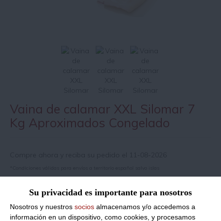
Vaina de calamar XXL Silomar 7
Kg Aproximados Congelado
Compre ahora y reciba su pedido el 11-08-2026
*Condiciones válidas para envíos a territorio español salvo islas
Su privacidad es importante para nosotros
Información de producto
Nosotros y nuestros
socios
almacenamos y/o accedemos a
información en un dispositivo, como cookies, y procesamos