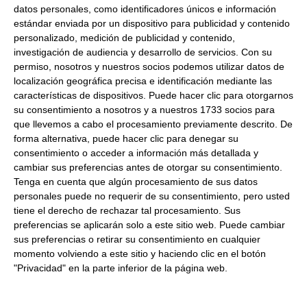
datos personales, como identificadores únicos e información
VAINA DE CALAMAR SILOMAR
estándar enviada por un dispositivo para publicidad y contenido
Formato:
Caja 7Kg
personalizado, medición de publicidad y contenido,
investigación de audiencia y desarrollo de servicios.
Con su
Descripción:
Vaina de calamar XXL, en caja de 7 kg, de
permiso, nosotros y nuestros socios podemos utilizar datos de
origen ilex patagónico.
Mide la vaina más de 26 cm
localización geográfica precisa e identificación mediante las
características de dispositivos. Puede hacer clic para otorgarnos
Consulta toda la información sobre su preparación y
su consentimiento a nosotros y a nuestros 1733 socios para
envío haciendo clic aquí.
que llevemos a cabo el procesamiento previamente descrito. De
forma alternativa, puede hacer clic para denegar su
consentimiento o acceder a información más detallada y
Productos relacionados con este artículo
cambiar sus preferencias antes de otorgar su consentimiento.
Tenga en cuenta que algún procesamiento de sus datos
personales puede no requerir de su consentimiento, pero usted
tiene el derecho de rechazar tal procesamiento. Sus
Puntilla enharinada 2 Kg
preferencias se aplicarán solo a este sitio web. Puede cambiar
Aproximados Congelado
sus preferencias o retirar su consentimiento en cualquier
momento volviendo a este sitio y haciendo clic en el botón
18.13 € Kg
"Privacidad" en la parte inferior de la página web.
Comprar