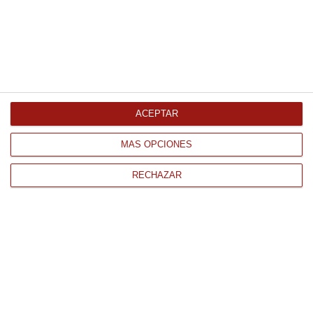
Calamar limpio troceado 1Kg
11.43 € Kg
Comprar
ACEPTAR
MÁS OPCIONES
RECHAZAR
CONTACTO
QUIÉNES SOMOS
AVISO LEGAL
POLÍTICA DE PRIVACIDAD
POLÍTICA DE COOKIES
PAGO
ENVÍO