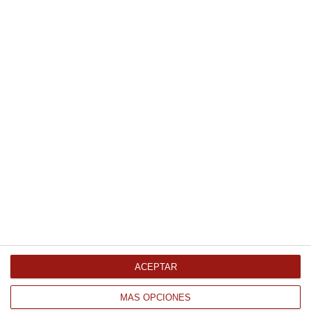
16.08 € Kg
Comprar
Lomos de merluza austral extra
+- 300gr cada lomo caja de 2Kg
Congelado
27.42 € Kg
Comprar
ACEPTAR
MÁS OPCIONES