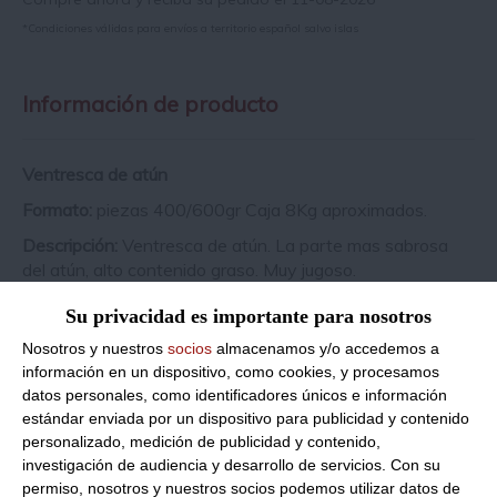
*Condiciones válidas para envíos a territorio español salvo islas
Información de producto
Ventresca de atún
Formato:
piezas 400/600gr Caja 8Kg aproximados.
Descripción:
Ventresca de atún. La parte mas sabrosa
del atún, alto contenido graso. Muy jugoso.
Consulta toda la información sobre su preparación y
Su privacidad es importante para nosotros
envío haciendo clic aquí.
Nosotros y nuestros
socios
almacenamos y/o accedemos a
información en un dispositivo, como cookies, y procesamos
datos personales, como identificadores únicos e información
Productos relacionados con este artículo
estándar enviada por un dispositivo para publicidad y contenido
personalizado, medición de publicidad y contenido,
investigación de audiencia y desarrollo de servicios.
Con su
permiso, nosotros y nuestros socios podemos utilizar datos de
Ventresca de merluza austral