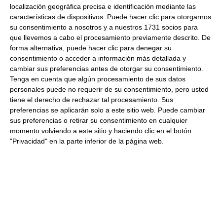
localización geográfica precisa e identificación mediante las
extra caja 2Kg Congelado
características de dispositivos. Puede hacer clic para otorgarnos
su consentimiento a nosotros y a nuestros 1731 socios para
12.74 € Kg
que llevemos a cabo el procesamiento previamente descrito. De
forma alternativa, puede hacer clic para denegar su
Comprar
consentimiento o acceder a información más detallada y
cambiar sus preferencias antes de otorgar su consentimiento.
Tenga en cuenta que algún procesamiento de sus datos
personales puede no requerir de su consentimiento, pero usted
Rodaballo salvaje 300-500Gr 5
tiene el derecho de rechazar tal procesamiento. Sus
Kg Aproximados Congelado
preferencias se aplicarán solo a este sitio web. Puede cambiar
sus preferencias o retirar su consentimiento en cualquier
19.00 € Kg
momento volviendo a este sitio y haciendo clic en el botón
"Privacidad" en la parte inferior de la página web.
Comprar
Filete de merluza Austral limpio de
espinas 500-700 Gr 7.5 Kg
Aproximados Congelado