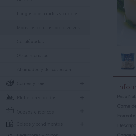
Langostinos crudos y cocidos
Mariscos con cáscara bivalvos
Cefalópodos
Otros mariscos
Ahumados y delicatessen
Carnes y foie
Infor
Peso Net
Platos preparados
Carne de 
Quesos e ibéricos
Formato
Salsas y condimentos
Descripc
Congelac
Legumbres y frutos