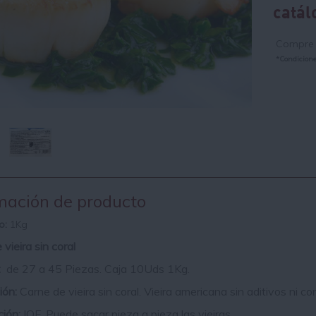
catál
Compre a
*Condiciones
mación de producto
o:
1Kg
vieira sin coral
:
de 27 a 45 Piezas. Caja 10Uds 1Kg.
ión:
Carne de vieira sin coral. Vieira americana sin aditivos ni c
ión:
IQF, Puede sacar pieza a pieza las vieiras.