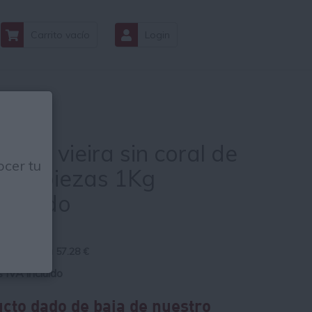
Carrito vacío
Login
e de vieira sin coral de
cer tu
a 45 piezas 1Kg
gelado
 € Kg
ad le sale a
57.28
€
s IVA incluido
cto dado de baja de nuestro