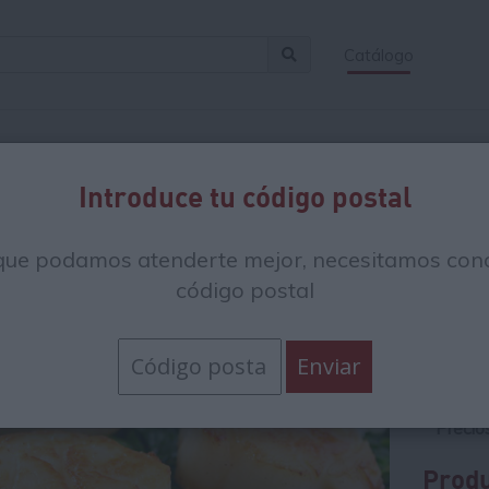
Catálogo
s en:
/
Pescados y mariscos
/
Mariscos con cáscara bivalvos
Introduce tu código postal
Carn
que podamos atenderte mejor, necesitamos cono
27 
código postal
Con
57.28
La unid
Precio
Produ