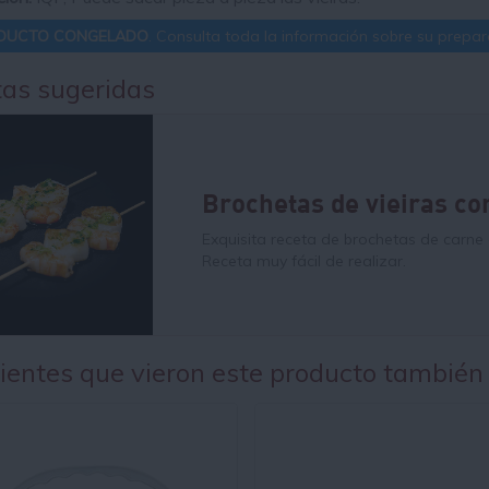
DUCTO CONGELADO
. Consulta toda la información sobre su prepara
as sugeridas
Brochetas de vieiras c
Exquisita receta de brochetas de carne 
Receta muy fácil de realizar.
lientes que vieron este producto también