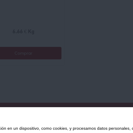
6.66 € Kg
Comprar
QUIÉNES SOMOS
AVISO LEGAL
POLÍTICA DE PRIVACIDAD
POLÍ
 en un dispositivo, como cookies, y procesamos datos personales, co