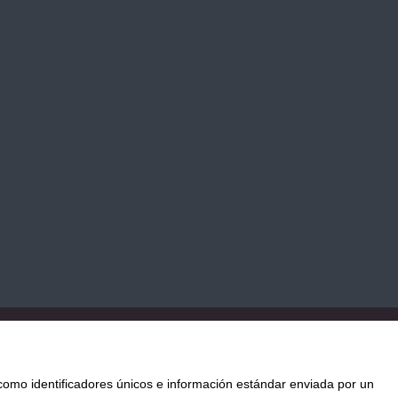
TICA DE COOKIES
PAGO
ENVÍO
CONDICIONES DE USO
mo identificadores únicos e información estándar enviada por un