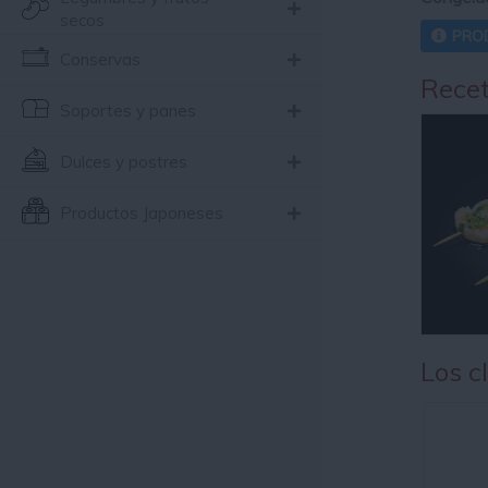
secos
PRO
Conservas
Recet
Soportes y panes
Dulces y postres
Productos Japoneses
Los c