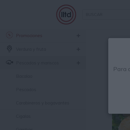
Promociones
Está
Verdura y fruta
Pescados y mariscos
Para 
Bacalao
Pescados
Carabineros y bogavantes
Cigalas
Gambas