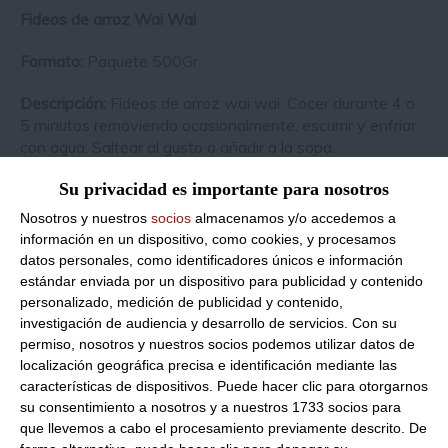
Fideos de arroz Wai Wai
Formato:
Paquete 500Gr.
Descripción:
Fideos de arroz wai wai
Cocer durante 4 o
.
5 minutos removiendo ocasionalmente. escurrir y enfriar
con agua. Saltear al gusto o añadir a la sopa.
Su privacidad es importante para nosotros
Recetas sugeridas
Nosotros y nuestros
socios
almacenamos y/o accedemos a
información en un dispositivo, como cookies, y procesamos
datos personales, como identificadores únicos e información
estándar enviada por un dispositivo para publicidad y contenido
personalizado, medición de publicidad y contenido,
investigación de audiencia y desarrollo de servicios.
Con su
permiso, nosotros y nuestros socios podemos utilizar datos de
localización geográfica precisa e identificación mediante las
características de dispositivos. Puede hacer clic para otorgarnos
su consentimiento a nosotros y a nuestros 1733 socios para
que llevemos a cabo el procesamiento previamente descrito. De