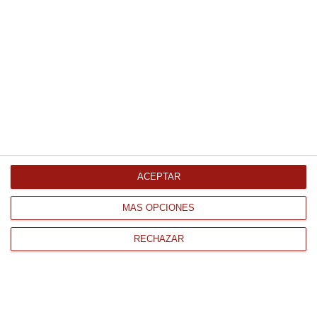
200Gr
2.22 €
Comprar
Fideos Jumbo Udon Takara
5x200Gr
ACEPTAR
6.83 €
MÁS OPCIONES
Comprar
RECHAZAR
Panko Japones 1Kg 1Kg