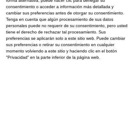
forma alternativa, puede hacer clic para denegar su
consentimiento o acceder a información más detallada y
cambiar sus preferencias antes de otorgar su consentimiento.
Tenga en cuenta que algún procesamiento de sus datos
personales puede no requerir de su consentimiento, pero usted
tiene el derecho de rechazar tal procesamiento. Sus
preferencias se aplicarán solo a este sitio web. Puede cambiar
sus preferencias o retirar su consentimiento en cualquier
momento volviendo a este sitio y haciendo clic en el botón
"Privacidad" en la parte inferior de la página web.
Fideos de arroz con gambones y
sofrito de verduras
Las recetas asiáticas son siempre una seguridad
para preparar auténticas delicias, ya sean como
guarnición o como plato principal. Además, el arroz
ha derivado también en la forma de presentarlo, ya
que puede ser incluso en forma de fideo, como los
fideos de arroz que vamos a utilizar en esta receta,
que acompañaremos con un sofrito de verduras y