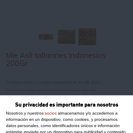
Mie Asli tallarines Indonesios
200Gr
Compre ahora y reciba su pedido el 11-08-2026
*Condiciones válidas para envíos a territorio español salvo islas
Su privacidad es importante para nosotros
Información de producto
Nosotros y nuestros
socios
almacenamos y/o accedemos a
información en un dispositivo, como cookies, y procesamos
datos personales, como identificadores únicos e información
Peso Neto:
0.2Seleccione
estándar enviada por un dispositivo para publicidad y contenido