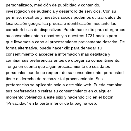
Mie Asli Tallarines Indonesios
personalizado, medición de publicidad y contenido,
investigación de audiencia y desarrollo de servicios.
Con su
Formato:
Paqeute 200Gr
permiso, nosotros y nuestros socios podemos utilizar datos de
localización geográfica precisa e identificación mediante las
Descripción:
Tallarines de trigo Indonesios.
Introducir en
características de dispositivos. Puede hacer clic para otorgarnos
agua hirviendo durante 2 minutos, escurrir y listo para
su consentimiento a nosotros y a nuestros 1731 socios para
que llevemos a cabo el procesamiento previamente descrito. De
añadir a la sopa o saltear en la sarten.
forma alternativa, puede hacer clic para denegar su
consentimiento o acceder a información más detallada y
Productos relacionados con este artículo
cambiar sus preferencias antes de otorgar su consentimiento.
Tenga en cuenta que algún procesamiento de sus datos
personales puede no requerir de su consentimiento, pero usted
tiene el derecho de rechazar tal procesamiento. Sus
Panko Japones 1Kg 1Kg
preferencias se aplicarán solo a este sitio web. Puede cambiar
sus preferencias o retirar su consentimiento en cualquier
7.44 €
momento volviendo a este sitio y haciendo clic en el botón
"Privacidad" en la parte inferior de la página web.
Comprar