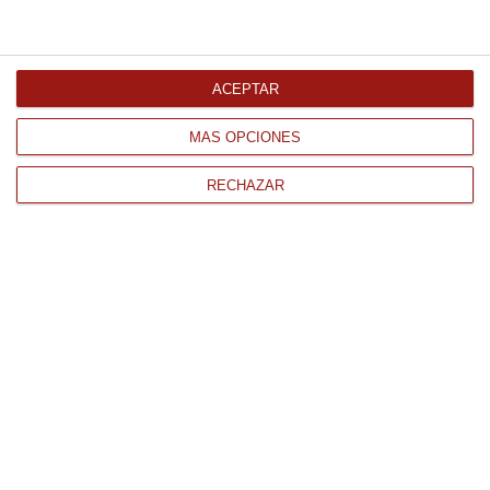
Comprar
ACEPTAR
MÁS OPCIONES
RECHAZAR
CONTACTO
QUIÉNES SOMOS
AVISO LEGAL
POLÍTICA DE PRIVACIDAD
POLÍTICA DE COOKIES
PAGO
ENVÍO
CONDICIONES DE USO
Tienda Online de productos gourmet y alimentación al mejor
precio.