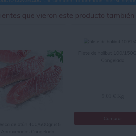
DUCTO CONGELADO
. Consulta toda la información sobre su prepara
lientes que vieron este producto también
Filete de halibut 100/150
Congelado
9.01 € Kg
Comprar
esca de atún 400/600gr 8.5
 Aproximados Congelado