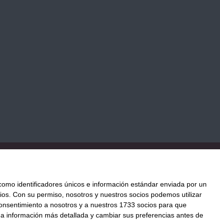
TICA DE COOKIES
PAGO
ENVÍO
CONDICIONES DE USO
mo identificadores únicos e información estándar enviada por un
ios.
Con su permiso, nosotros y nuestros socios podemos utilizar
 consentimiento a nosotros y a nuestros 1733 socios para que
ación al mejor precio.
 a información más detallada y cambiar sus preferencias antes de