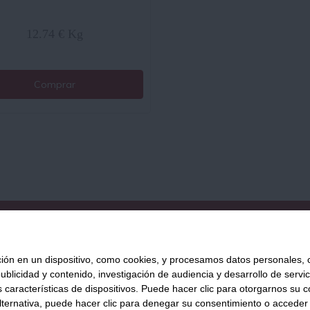
12.74 € Kg
Comprar
QUIÉNES SOMOS
AVISO LEGAL
POLÍTICA DE PRIVACIDAD
POLÍ
 en un dispositivo, como cookies, y procesamos datos personales, co
blicidad y contenido, investigación de audiencia y desarrollo de servic
as características de dispositivos. Puede hacer clic para otorgarnos su
Tienda Online de productos gourmet y aliment
ternativa, puede hacer clic para denegar su consentimiento o acceder