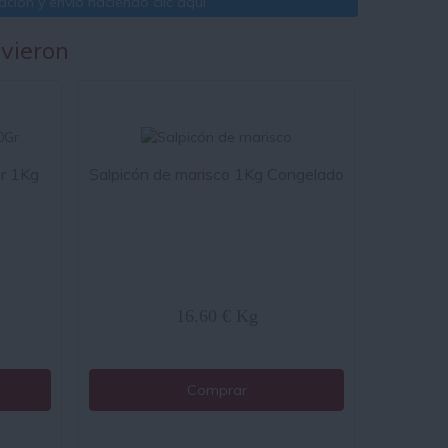
ción y envío haciendo clic aquí
 vieron
Gr 1Kg
Salpicón de marisco 1Kg Congelado
16.60 € Kg
Comprar