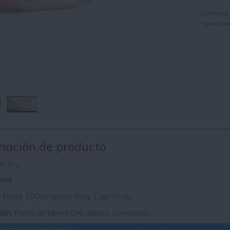
Compre a
*Condiciones
mación de producto
o:
6Kg
bina
:
Filete 100Gr aprox. 6Kg. Caja 3Uds.
ión:
Filete de lubina 0% glaseo, congelado.