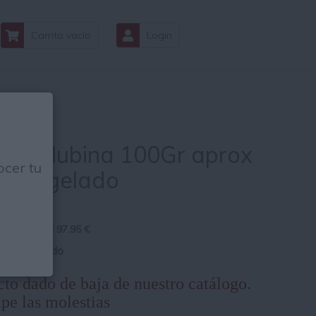
Carrito vacío
Login
te de lubina 100Gr aprox
cer tu
 Congelado
 € Kg
ad le sale a
97.95
€
s IVA incluido
to dado de baja de nuestro catálogo.
pe las molestias