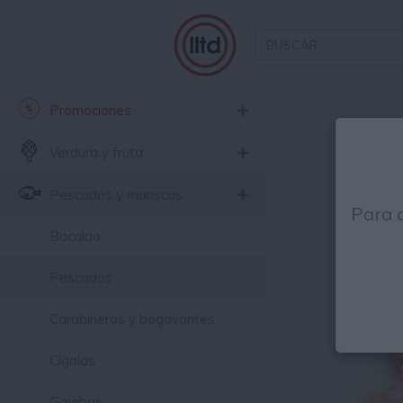
Promociones
Está
Verdura y fruta
Pescados y mariscos
Para 
Bacalao
Pescados
Carabineros y bogavantes
Cigalas
Gambas