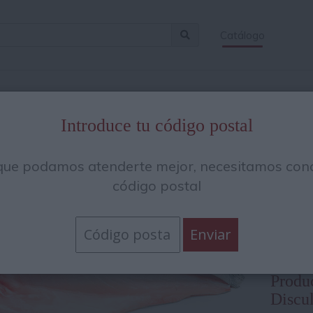
Catálogo
s en:
/
Pescados y mariscos
/
Pescados
Introduce tu código postal
File
que podamos atenderte mejor, necesitamos cono
6Kg
código postal
16.33
La unid
Precio
Produc
Discul