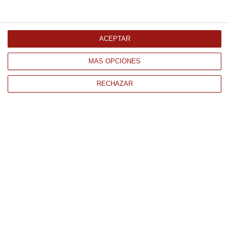
Comprar
ACEPTAR
MÁS OPCIONES
RECHAZAR
CONTACTO
QUIÉNES SOMOS
AVISO LEGAL
POLÍTICA DE PRIVACIDAD
POLÍTICA DE COOKIES
PAGO
ENVÍO
CONDICIONES DE USO
Tienda Online de productos gourmet y alimentación al mejor
precio.