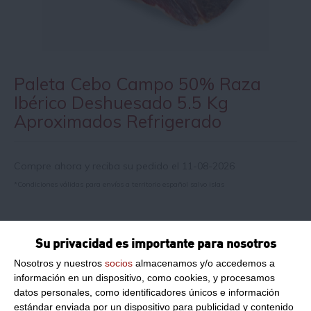
Paleta Cebo Campo 50% Raza
Ibérico Deshuesado 5.5 Kg
Aproximados Refrigerado
Compre ahora y reciba su pedido el 11-08-2026
*Condiciones válidas para envíos a territorio español salvo islas
Información de producto
Su privacidad es importante para nosotros
Nosotros y nuestros
socios
almacenamos y/o accedemos a
Paleta cebo campo 50% Raza ibérica
información en un dispositivo, como cookies, y procesamos
datos personales, como identificadores únicos e información
Formato:
Pieza 5.5 Kg aprox.
Deshuesado.
estándar enviada por un dispositivo para publicidad y contenido