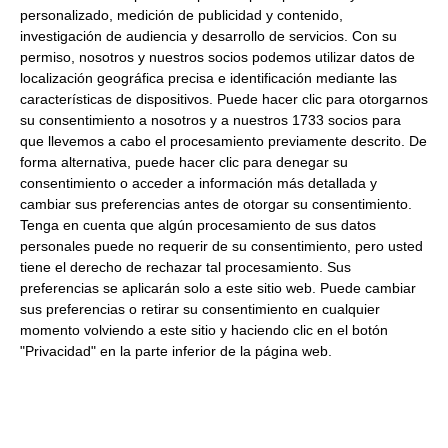
Descripción:
Cerdos criados en libertad. Curación lenta
personalizado, medición de publicidad y contenido,
+20 meses, sin aditivos.
investigación de audiencia y desarrollo de servicios.
Con su
permiso, nosotros y nuestros socios podemos utilizar datos de
localización geográfica precisa e identificación mediante las
Productos relacionados con este artículo
características de dispositivos. Puede hacer clic para otorgarnos
su consentimiento a nosotros y a nuestros 1733 socios para
que llevemos a cabo el procesamiento previamente descrito. De
forma alternativa, puede hacer clic para denegar su
Maza de jamón serrano Baza
consentimiento o acceder a información más detallada y
3.27 Kg Aproximados Refrigerado
cambiar sus preferencias antes de otorgar su consentimiento.
Tenga en cuenta que algún procesamiento de sus datos
21.50 € Kg
personales puede no requerir de su consentimiento, pero usted
tiene el derecho de rechazar tal procesamiento. Sus
preferencias se aplicarán solo a este sitio web. Puede cambiar
Comprar
sus preferencias o retirar su consentimiento en cualquier
momento volviendo a este sitio y haciendo clic en el botón
"Privacidad" en la parte inferior de la página web.
Jamón serrrano babilla Baza 1.16
Kg Aproximados Refrigerado