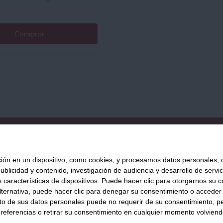
Comprar
QUIÉNES SOMOS
AVISO LEGAL
POLÍTICA DE PRIVACIDAD
POLÍ
 en un dispositivo, como cookies, y procesamos datos personales, co
blicidad y contenido, investigación de audiencia y desarrollo de servic
as características de dispositivos. Puede hacer clic para otorgarnos su
Tienda Online de productos gourmet y aliment
ternativa, puede hacer clic para denegar su consentimiento o acceder
876 247 168
WhatsApp
inf
 de sus datos personales puede no requerir de su consentimiento, per
referencias o retirar su consentimiento en cualquier momento volviendo 