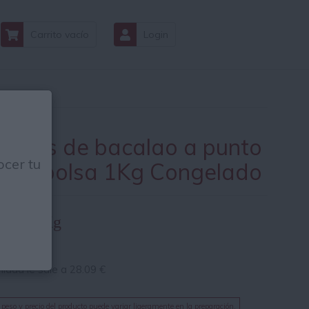
Carrito vacío
Login
mitos de bacalao a punto
cer tu
 sal bolsa 1Kg Congelado
09 € / Kg
9€ / Kg.
nidad le sale a
28.09
€
 peso y precio del producto puede variar ligeramente en la preparación.