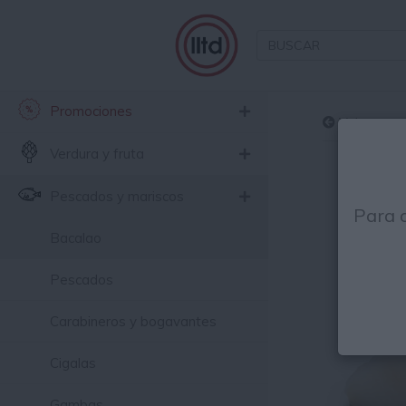
Promociones
Volver
Verdura y fruta
Pescados y mariscos
Para 
Bacalao
Pescados
Carabineros y bogavantes
Cigalas
Gambas