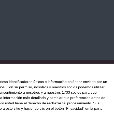
TICA DE COOKIES
PAGO
ENVÍO
CONDICIONES DE USO
mo identificadores únicos e información estándar enviada por un
ios.
Con su permiso, nosotros y nuestros socios podemos utilizar
 consentimiento a nosotros y a nuestros 1733 socios para que
ación al mejor precio.
 a información más detallada y cambiar sus preferencias antes de
o@llenatudespensa.com
o usted tiene el derecho de rechazar tal procesamiento. Sus
a este sitio y haciendo clic en el botón "Privacidad" en la parte