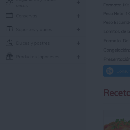
Formato:
1Kg
secos
Peso Neto:
1
Conservas
Peso Escurrid
Soportes y panes
Lomitos de b
Formato:
Bol
Dulces y postres
Congelación
Productos Japoneses
Presentació
Consult
Receta