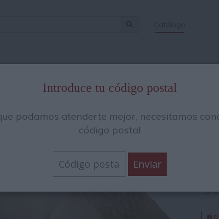
Catálogo
Introduce tu código postal
Lo
que podamos atenderte mejor, necesitamos cono
de
código postal
28.
28.0
La u
El