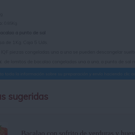
Kg
o:
0.85Kg
acalao a punto de sal
sa de 1Kg. Caja 5 Uds.
:
IQF piezas congeladas una a una se pueden descongelar suelt
n:
de lomitos de bacalao congeladas una a una, a punto de sal no
a toda la información sobre su preparación y envío haciendo clic aq
s sugeridas
Bacalao con sofrito de verduras y hue