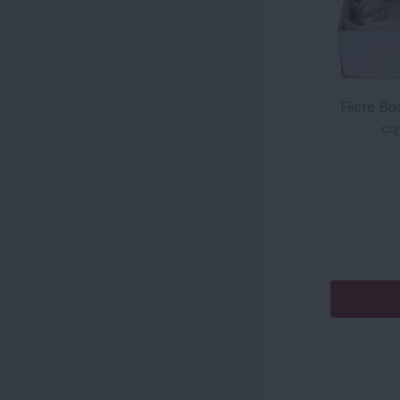
Filete B
ca