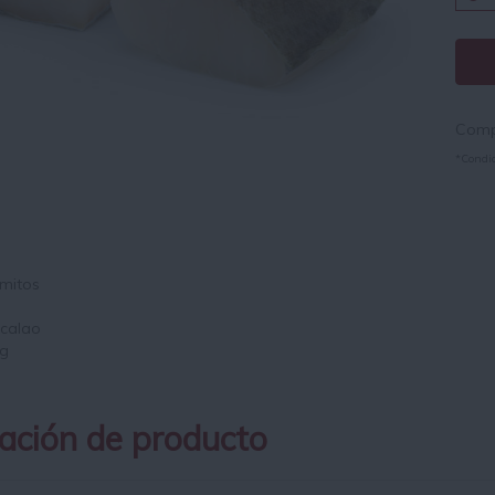
Compr
*Condic
ación de producto