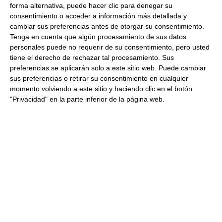
forma alternativa, puede hacer clic para denegar su
consentimiento o acceder a información más detallada y
cambiar sus preferencias antes de otorgar su consentimiento.
Tenga en cuenta que algún procesamiento de sus datos
Fideos de arroz con
personales puede no requerir de su consentimiento, pero usted
gambones y sofrito de
tiene el derecho de rechazar tal procesamiento. Sus
preferencias se aplicarán solo a este sitio web. Puede cambiar
verduras
sus preferencias o retirar su consentimiento en cualquier
momento volviendo a este sitio y haciendo clic en el botón
Las recetas asiáticas son siempre una seguridad
"Privacidad" en la parte inferior de la página web.
para preparar auténticas delicias, ya sean como
guarnición o como plato principal. Además, el arroz
ha derivado también en la forma de presentarlo, ya
que puede ser incluso en forma de fideo, como los
fideos de arroz que vamos a utilizar en esta receta,
que acompañaremos con un sofrito de verduras y
colas de gamba langostineras, que ofrecerán toda
la esencia de la cocina asiática, siendo
aromatizada con salsa de soja.