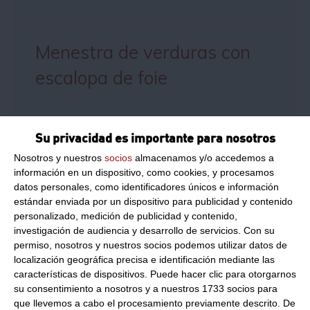
Menestra de verduras con
escalopa de foie
Su privacidad es importante para nosotros
Alcachofas gratinadas con
Nosotros y nuestros
socios
almacenamos y/o accedemos a
información en un dispositivo, como cookies, y procesamos
gambas y confitura de
datos personales, como identificadores únicos e información
cebolla
estándar enviada por un dispositivo para publicidad y contenido
personalizado, medición de publicidad y contenido,
La alcachofa es una hortaliza muy antigua que
investigación de audiencia y desarrollo de servicios.
Con su
tiene componentes muy positivos para la salud,
permiso, nosotros y nuestros socios podemos utilizar datos de
constituyendo un sano alimento que no puede
localización geográfica precisa e identificación mediante las
faltar en una alimentación equilibrada, ya que
características de dispositivos. Puede hacer clic para otorgarnos
posee unos importantes beneficios y propiedades
su consentimiento a nosotros y a nuestros 1733 socios para
diversas, al contener magnesio, potasio y esteroles.
que llevemos a cabo el procesamiento previamente descrito. De